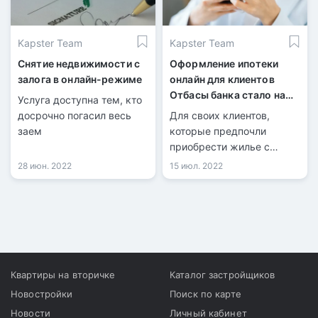
Kapster Team
Kapster Team
Снятие недвижимости с
Оформление ипотеки
залога в онлайн-режиме
онлайн для клиентов
Отбасы банка стало на
Услуга доступна тем, кто
50% дешевле
досрочно погасил весь
Для своих клиентов,
заем
которые предпочли
приобрести жилье с
помощью онлайн-ипотеки,
28 июн. 2022
15 июл. 2022
Отбасы банк приготовил
несколько
дополнительных бонусов.
Кроме экономии времени
и удобства обслуживания,
пользователи
дистанционного канала
Квартиры на вторичке
Каталог застройщиков
теперь будут меньше
Новостройки
Поиск по карте
платить по комиссиям.
Новости
Личный кабинет