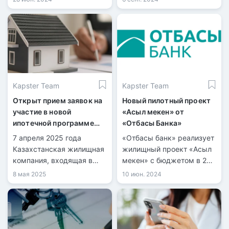
1 октября, сообщила глава
до 36 миллионов тенге.
Отбасы банка Ляззат
Ибрагимова.
Kapster Team
Kapster Team
Открыт прием заявок на
Новый пилотный проект
участие в новой
«Асыл мекен» от
ипотечной программе
«Отбасы Банка»
«Орда Аймақ»
7 апреля 2025 года
«Отбасы банк» реализует
Казахстанская жилищная
жилищный проект «Асыл
компания, входящая в
мекен» с бюджетом в 2
состав холдинга
миллиарда тенге.
8 мая 2025
10 июн. 2024
«Байтерек», объявила о
Приоритет участия
запуске новой ипотечной
получат очередники
программы под
акиматов и заявители
названием «Орда Аймақ».
программ «Отау» и
«Наурыз».