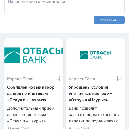
Отправить
Kapster Team
Kapster Team
Объявлен новый набор
Упрощены условия
заявок по ипотекам
ипотечных программ
«Отау» и «Наурыз»
«Отау» и «Наурыз»
Дополнительный приём
Банк позволит
заявок по ипотекам
казахстанцам открывать
«Отау» и «Наурыз»
депозит до подачи заявки
пройдет с 16 сентября по
и повысит лимит займов
28 июн. 2024
6 сент. 2024