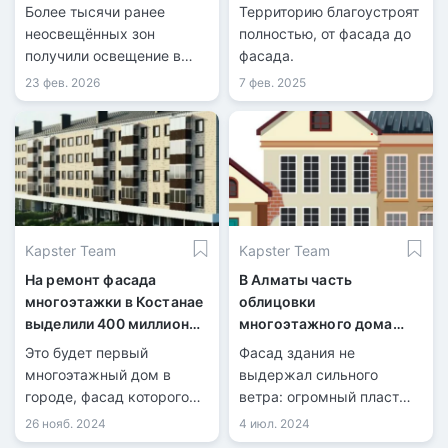
Более тысячи ранее
Территорию благоустроят
неосвещённых зон
полностью, от фасада до
получили освещение в
фасада.
2025 году.
23 фев. 2026
7 фев. 2025
Kapster Team
Kapster Team
На ремонт фасада
В Алматы часть
многоэтажки в Костанае
облицовки
выделили 400 миллионов
многоэтажного дома
тенге
осыпалась на
Это будет первый
Фасад здания не
пешеходную зону
многоэтажный дом в
выдержал сильного
городе, фасад которого
ветра: огромный пласт
соответствует дизайн-
облицовки рухнул на
26 нояб. 2024
4 июл. 2024
код.
пешеходную зону. Никто