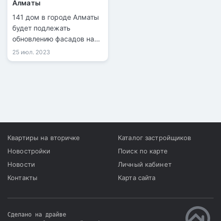
Алматы
141 дом в городе Алматы
будет подлежать
обновлению фасадов на
бюджетные деньги. Дома
25 июл. 2023
располагаются в
Алмалинском,
Алатауском, Ауэзовском и
Медеуском районах.
Квартиры на вторичке
Каталог застройщиков
Новостройки
Поиск по карте
Новости
Личный кабинет
Контакты
Карта сайта
Сделано на драйве