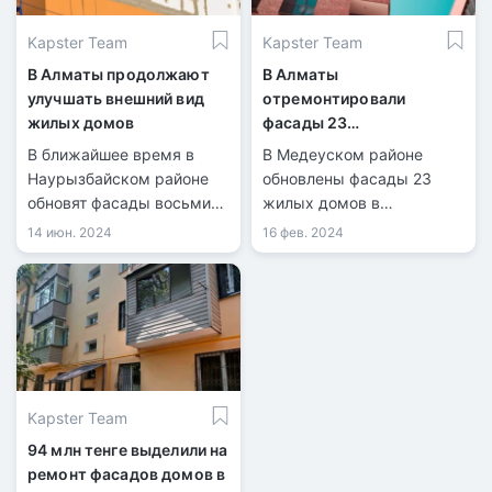
Kapster Team
Kapster Team
В Алматы продолжают
В Алматы
улучшать внешний вид
отремонтировали
жилых домов
фасады 23
многоквартирных домов
В ближайшее время в
В Медеуском районе
Наурызбайском районе
обновлены фасады 23
обновят фасады восьми
жилых домов в
многоэтажных домов.
микрорайонах
14 июн. 2024
16 фев. 2024
«Самал-3», «Думан-2», а
также по проспектам
Достык и Абая. Об этом
сообщили в акимате
Медеуского района.
Kapster Team
94 млн тенге выделили на
ремонт фасадов домов в