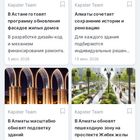
Kapster Team
Kapster Team
В Астане готовят
Алматы сочетает
программу обновления
сохранение истории и
фасадов жилых домов
реновацию
В разработке дизайн-код
Для каждого здания
и механизм
подбираются
финансирования ремонта.
индивидуальные решения
по ремонту фасадов.
5 июл. 2026
13 июн. 2026
Kapster Team
Kapster Team
В Алматы масштабно
В Алматы обновят
обновят подсветку
пешеходную зону на
зданий
проспекте Жибек жолы