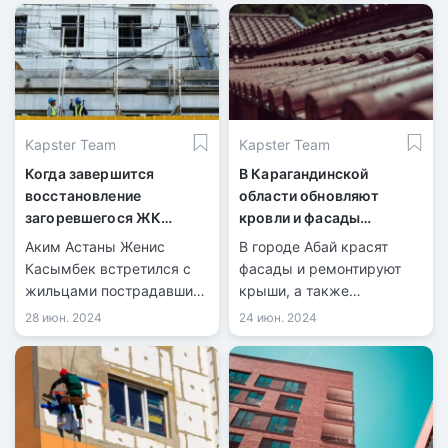
не пострадал, но
жильцам придется
оплачивать ремонт из
собственных средств.
Kapster Team
Kapster Team
Когда завершится
В Карагандинской
восстановление
области обновляют
загоревшегося ЖК
кровли и фасады
«Rixos Khan Shatyr
многоэтажек
Аким Астаны Женис
В городе Абай красят
Residences» в Астане
Касымбек встретился с
фасады и ремонтируют
жильцами пострадавших
крыши, а также
квартир в ЖК «Rixos Khan
асфальтируют дороги и
28 июн. 2024
24 июн. 2024
Shatyr Residences».
высаживают деревья,
Акимат создал комиссию
чтобы улучшить
по ликвидации
городской облик и
последствий пожара.
экологию.