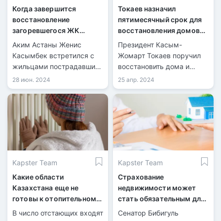
Когда завершится
Токаев назначил
восстановление
пятимесячный срок для
загоревшегося ЖК
восстановления домов
«Rixos Khan Shatyr
после паводков
Аким Астаны Женис
Президент Касым-
Residences» в Астане
Касымбек встретился с
Жомарт Токаев поручил
жильцами пострадавших
восстановить дома и
квартир в ЖК «Rixos Khan
выделить квартиры
28 июн. 2024
25 апр. 2024
Shatyr Residences».
пострадавшим от
Акимат создал комиссию
наводнений в течение
по ликвидации
пяти месяцев.
последствий пожара.
Kapster Team
Kapster Team
Какие области
Страхование
Казахстана еще не
недвижимости может
готовы к отопительному
стать обязательным для
сезону?
казахстанцев
В число отстающих входят
Сенатор Бибигуль