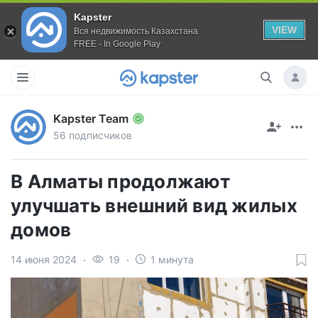
Kapster
VIEW
Вся недвижимость Казахстана
FREE - In Google Play
Kapster Team
56 подписчиков
В Алматы продолжают
улучшать внешний вид жилых
домов
14 июня 2024
19
1 минута