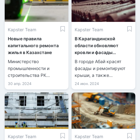
Kapster Team
Kapster Team
Новые правила
В Карагандинской
капитального ремонта
области обновляют
жилья в Казахстане
кровли и фасады
многоэтажек
Министерство
В городе Абай красят
промышленности и
фасады и ремонтируют
строительства РК
крыши, а также
предложило изменить
асфальтируют дороги и
30 апр. 2024
24 июн. 2024
порядок капитального
высаживают деревья,
ремонта общего
чтобы улучшить
имущества в
городской облик и
кондоминиумах.
экологию.
Kapster Team
Kapster Team