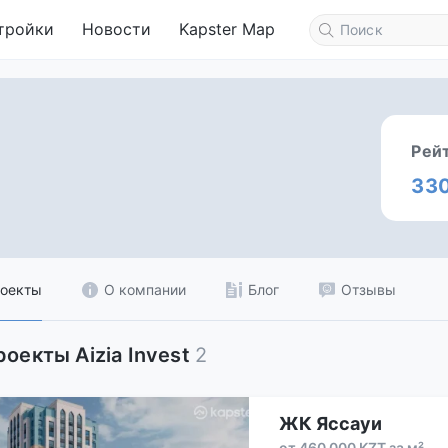
тройки
Новости
Kapster Map
Рей
33
оекты
О компании
Блог
Отзывы
роекты Aizia Invest
2
ЖК Яссауи
от 460 000 KZT за м²