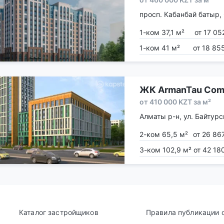
просп. Кабанбай батыр,
1-ком 37,1 м²
от 17 05
1-ком 41 м²
от 18 85
ЖК ArmanTau Comf
от 410 000 KZT за м²
Алматы р-н, ул. Байтурс
2-ком 65,5 м²
от 26 86
3-ком 102,9 м²
от 42 18
Каталог застройщиков
Правила публикации 