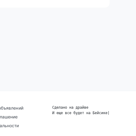
объявлений
Сделано на драйве
И еще все будет на Бейсике
|
глашение
альности