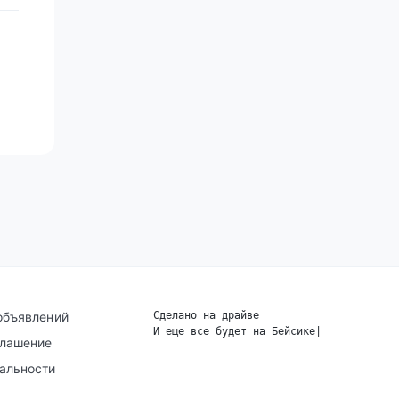
объявлений
Сделано на драйве
И еще все будет на Бейсике
|
глашение
альности