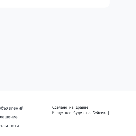
объявлений
Сделано на драйве
И еще все будет на Бейсике
|
глашение
альности