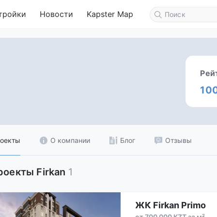
тройки
Новости
Kapster Map
Рей
10
оекты
О компании
Блог
Отзывы
роекты Firkan
1
ЖК Firkan Primo
от 700 000 KZT за м²