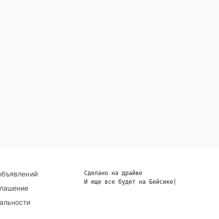
объявлений
Сделано на драйве
И еще все будет на Бейсике
|
глашение
альности