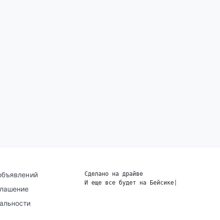
объявлений
Сделано на драйве
И еще все будет на Бейсике
|
глашение
альности