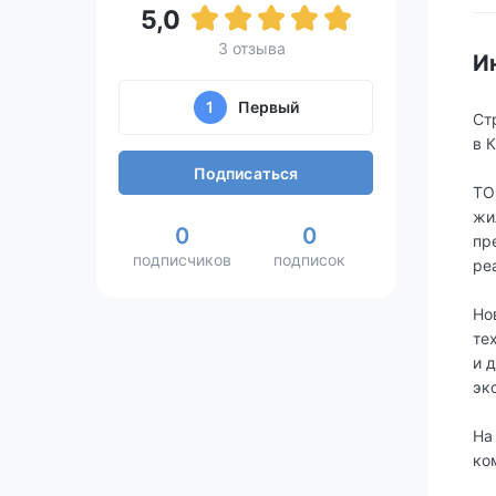
5,0
3 отзыва
И
1
Первый
Ст
в 
Подписаться
ТО
жи
0
0
пр
подписчиков
подписок
ре
Но
те
и 
эк
На
ко