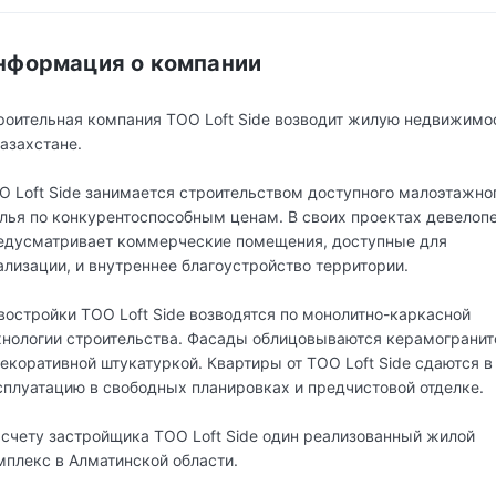
нформация о компании
роительная компания ТОО Loft Side возводит жилую недвижимо
Казахстане.
О Loft Side занимается строительством доступного малоэтажно
лья по конкурентоспособным ценам. В своих проектах девелоп
едусматривает коммерческие помещения, доступные для
ализации, и внутреннее благоустройство территории.
востройки ТОО Loft Side возводятся по монолитно-каркасной
хнологии строительства. Фасады облицовываются керамограни
декоративной штукатуркой. Квартиры от ТОО Loft Side сдаются в
сплуатацию в свободных планировках и предчистовой отделке.
 счету застройщика ТОО Loft Side один реализованный жилой
мплекс в Алматинской области.