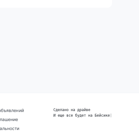
объявлений
Сделано на драйве
И еще все будет на Бейсике
|
глашение
альности