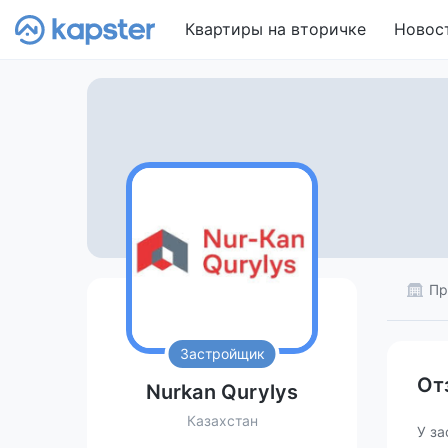
Квартиры на вторичке
Новос
Пр
Застройщик
От
Nurkan Qurylys
Казахстан
У за