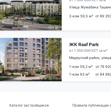
Улица Жумабека Ташено
2-ком 59,5 м²
от 89 25
ЖК Raaf Park
от 1 350 000 KZT за м²
Медеуский район, улица
1-ком 59,2 м²
от 79 92
1-ком 63 м²
от 84 98
Каталог застройщиков
Правила публикации 