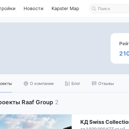
тройки
Новости
Kapster Map
Рей
21
оекты
О компании
Блог
Отзывы
роекты Raaf Group
2
КД Swiss Collectio
от 1 500 000 KZT за м²