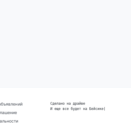
объявлений
Сделано на драйве
И еще все будет на Бейсике
|
глашение
альности