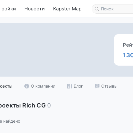
тройки
Новости
Kapster Map
Рей
13
оекты
О компании
Блог
Отзывы
роекты Rich CG
0
е найдено