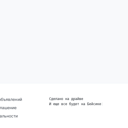
объявлений
Сделано на драйве
И еще все будет на Бейсике
|
глашение
альности