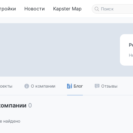
тройки
Новости
Kapster Map
Р
Н
оекты
О компании
Блог
Отзывы
компании
0
е найдено