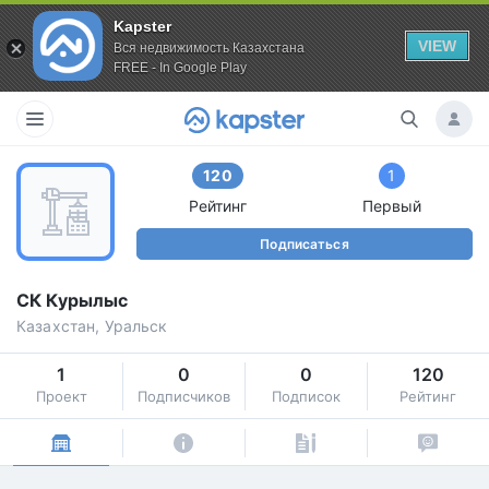
Kapster
VIEW
Вся недвижимость Казахстана
FREE - In Google Play
120
1
Рейтинг
Первый
Подписаться
СК Курылыс
Казахстан, Уральск
1
0
0
120
Проект
Подписчиков
Подписок
Рейтинг