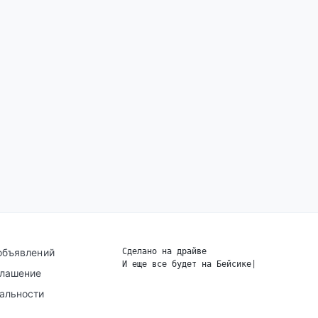
объявлений
Сделано на драйве
И еще все будет на Бейсике
|
глашение
альности