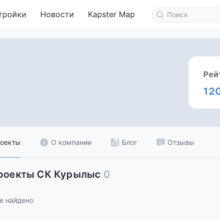
тройки
Новости
Kapster Map
Рей
12
оекты
О компании
Блог
Отзывы
проекты СК Курылыс
0
е найдено