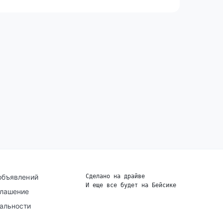
объявлений
Сделано на драйве
И еще все будет на Бейсике
|
глашение
альности