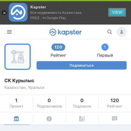
Kapster
VIEW
Вся недвижимость Казахстана
FREE - In Google Play
120
1
Рейтинг
Первый
Подписаться
СК Курылыс
Казахстан, Уральск
1
0
0
120
Проект
Подписчиков
Подписок
Рейтинг