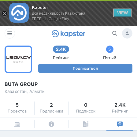
Kapster
VIEW
Вся недвижимость Казахстана
FREE - In Google Play
2.4K
5
Рейтинг
Пятый
Подписаться
BUTA GROUP
Казахстан, Алматы
5
2
0
2.4K
Проектов
Подписчика
Подписок
Рейтинг