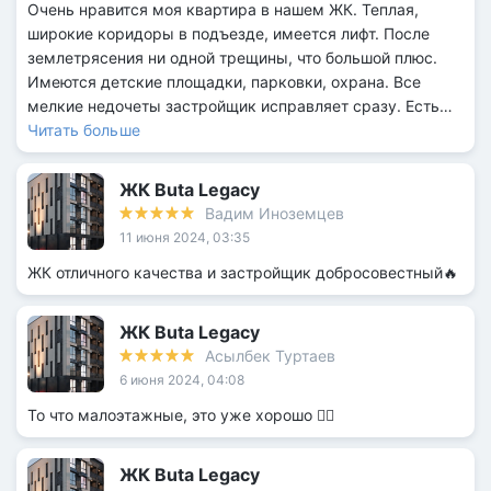
Очень нравится моя квартира в нашем ЖК. Теплая,
зафиксировано, на территории нет разломов. Думаю это
широкие коридоры в подъезде, имеется лифт. После
важные показатели при выборе квартиры для себя)
землетрясения ни одной трещины, что большой плюс.
Имеются детские площадки, парковки, охрана. Все
мелкие недочеты застройщик исправляет сразу. Есть
мелкие недочеты, которые есть во всех новых жк.
Читать больше
Никто не идеален. Но свою квартиру очень люблю. На
счет отопления, стояло всю зиму на минимуме, а в
ЖК Buta Legacy
квартире жарко =)
Вадим Иноземцев
11 июня 2024, 03:35
ЖК отличного качества и застройщик добросовестный🔥
ЖК Buta Legacy
Асылбек Туртаев
6 июня 2024, 04:08
То что малоэтажные, это уже хорошо ✊🏼
ЖК Buta Legacy