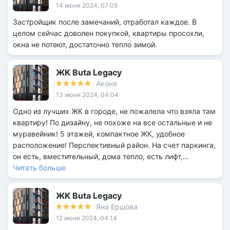
14 июня 2024, 07:05
Застройщик после замечаний, отработал каждое. В
целом сейчас доволен покупкой, квартиры просохли,
окна не потеют, достаточно тепло зимой.
ЖК Buta Legacy
Аконя
13 июня 2024, 04:04
Одно из лучших ЖК в городе, не пожалела что взяла там
квартиру! По дизайну, не похоже на все остальные и не
муравейник! 5 этажей, компактное ЖК, удобное
расположение! Перспективный район. На счет паркинга,
он есть, вместительный, дома тепло, есть лифт,
единственная проблема, что долго проводят интернет. А
Читать больше
так, обычные проблемы, с которыми сталкиваются все
НОВОСТРОЙКИ. Застройщик устраняет все по мере
ЖК Buta Legacy
поступления замечаний. Так что советую к покупке, тем
Яна Ершова
более последнее землятресение вывело многих
12 июня 2024, 04:14
застройщиков на чистую воду) По ЖК вроде трещин не