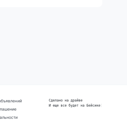
объявлений
Сделано на драйве
И еще все будет на Бейсике
|
глашение
альности