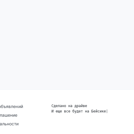
объявлений
Сделано на драйве
И еще все будет на Бейсике
|
глашение
альности