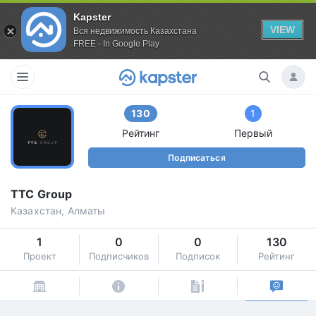
Kapster
VIEW
Вся недвижимость Казахстана
FREE - In Google Play
130
1
Рейтинг
Первый
Подписаться
TTC Group
Казахстан, Алматы
1
0
0
130
Проект
Подписчиков
Подписок
Рейтинг