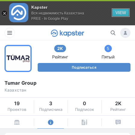
Kapster
VIEW
Вся недвижимость Казахстана
FREE - In Google Play
2K
5
Рейтинг
Пятый
Подписаться
Tumar Group
Казахстан
19
3
0
2K
Проектов
Подписчика
Подписок
Рейтинг