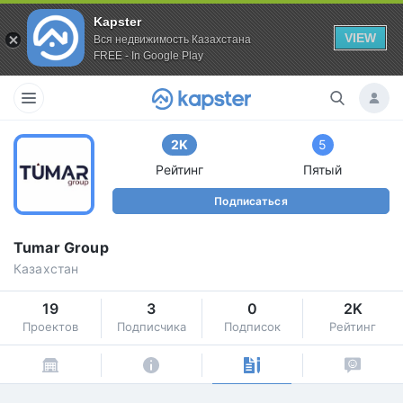
Kapster
VIEW
Вся недвижимость Казахстана
FREE - In Google Play
2K
5
Рейтинг
Пятый
Подписаться
Tumar Group
Казахстан
19
3
0
2K
Проектов
Подписчика
Подписок
Рейтинг