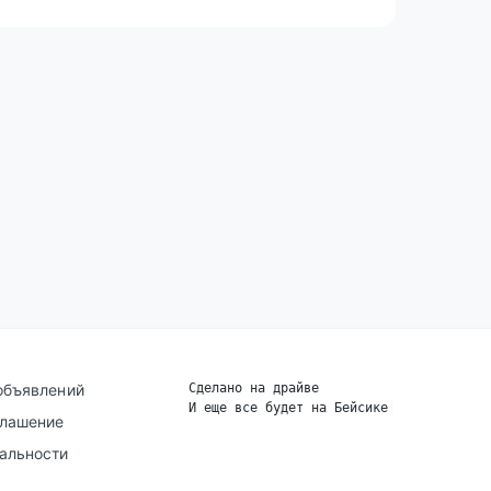
объявлений
Сделано на драйве
И еще все будет на Бейсике
|
глашение
альности