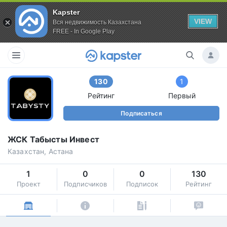
Kapster
VIEW
Вся недвижимость Казахстана
FREE - In Google Play
130
1
Рейтинг
Первый
Подписаться
ЖСК Табысты Инвест
Казахстан, Астана
1
0
0
130
Проект
Подписчиков
Подписок
Рейтинг