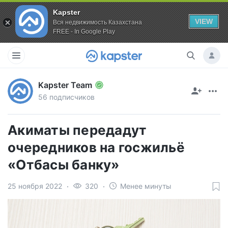
Kapster
VIEW
Вся недвижимость Казахстана
FREE - In Google Play
Kapster Team
56 подписчиков
Акиматы передадут
очередников на госжильё
«Отбасы банку»
25 ноября 2022
320
Менее минуты