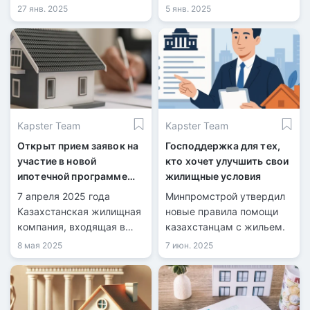
других банках.
спросе на этот продукт в
27 янв. 2025
5 янв. 2025
Казахстане.
Kapster Team
Kapster Team
Открыт прием заявок на
Господдержка для тех,
участие в новой
кто хочет улучшить свои
ипотечной программе
жилищные условия
«Орда Аймақ»
7 апреля 2025 года
Минпромстрой утвердил
Казахстанская жилищная
новые правила помощи
компания, входящая в
казахстанцам с жильем.
состав холдинга
8 мая 2025
7 июн. 2025
«Байтерек», объявила о
запуске новой ипотечной
программы под
названием «Орда Аймақ».