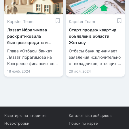
Kapster Team
Kapster Team
Ляззат Ибрагимова
Старт продаж квартир
раскритиковала
объявлен в области
быстрые кредиты и
Жетысу
рассказала о
Глава «Отбасы банка»
Отбасы банк принимает
долгосрочных рисках
Ляззат Ибрагимова на
заявления исключительно
ипотеки
Конгрессе финансистов
от вкладчиков, стоящих в
Казахстана отметила, что
очереди на социальное
18 нояб. 2024
26 июл. 2024
стремительное
жилье.
оформление
потребительских
кредитов препятствует
накоплению
казахстанцами средств
на жилье.
Квартиры на вторичке
Каталог застройщиков
Новостройки
Поиск по карте