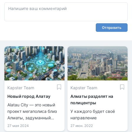
Отправить
Kapster Team
Kapster Team
Новый город Алатау
Алматы разделят на
полицентры
Alatau City — это новый
проект мегаполиса близ
У каждого будет своё
Алматы, задуманный
направление
стать международным
27 мая 2024
27 июн. 2022
бизнес-хабом и