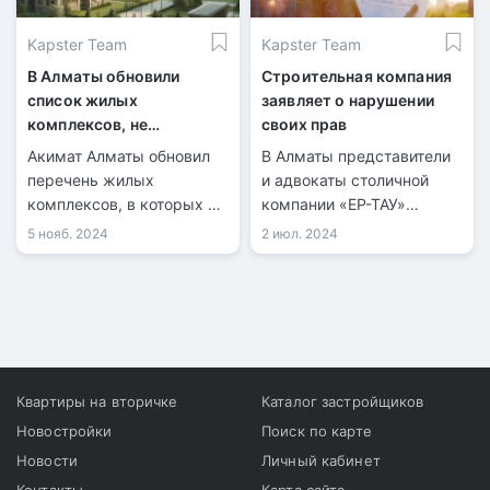
Kapster Team
Kapster Team
В Алматы обновили
Строительная компания
список жилых
заявляет о нарушении
комплексов, не
своих прав
рекомендованных для
Акимат Алматы обновил
В Алматы представители
покупки недвижимости
перечень жилых
и адвокаты столичной
комплексов, в которых не
компании «ЕР-ТАУ»
рекомендуется
провели пресс-
5 нояб. 2024
2 июл. 2024
приобретать . На данный
конференцию, на которой
момент в списке числятся
сообщили о попытке
36 объектов.
рейдерского захвата.
Квартиры на вторичке
Каталог застройщиков
Новостройки
Поиск по карте
Новости
Личный кабинет