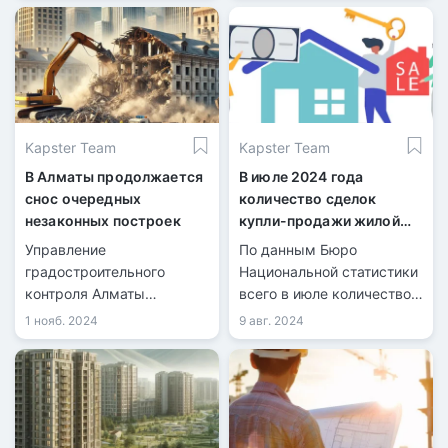
Сингапуром Центральной
Азии.
Kapster Team
Kapster Team
В Алматы продолжается
В июле 2024 года
снос очередных
количество сделок
незаконных построек
купли-продажи жилой
недвижимости
Управление
По данным Бюро
увеличилось на 21,7%
градостроительного
Национальной статистики
контроля Алматы
всего в июле количество
продолжает снос
зарегистрированных
1 нояб. 2024
9 авг. 2024
незаконных построек,
сделок купли-продажи
возведённых с
жилья составило 40 099,
нарушениями. Очередная
из них 9 126 по
проверка выявила
индивидуальным домам и
нарушения в
30 973 по квартирам в
строительстве объектов.
многоквартирных домах.