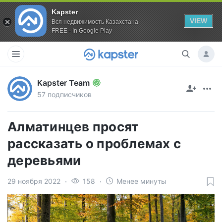
Kapster
VIEW
Вся недвижимость Казахстана
FREE - In Google Play
Kapster Team
57 подписчиков
Алматинцев просят
рассказать о проблемах с
деревьями
29 ноября 2022
158
Менее минуты