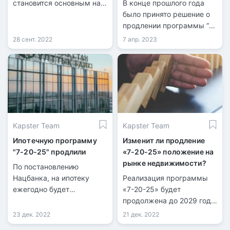
становится основным на
В конце прошлого года
рынке ипотеки РК.
было принято решение о
продлении программы “7-
20-25”, до 2029 года в
28 сент. 2022
7 апр. 2023
Казахстане. Тем не
менее, было установлено
ограничение на
финансовое обеспечение
в размере 100 млрд тенге
в год, что составляет 25
млрд тенге
Kapster Team
Kapster Team
ежеквартально.
Ипотечную программу
Изменит ли продление
"7-20-25" продлили
«7-20-25» положение на
рынке недвижимости?
По постановлению
Нацбанка, на ипотеку
Реализация программы
ежегодно будет
«7-20-25» будет
выделяться 100 млрд
продолжена до 2029 года,
тенге, в период с 2023 по
по поручению главы
23 дек. 2022
21 дек. 2022
2029 год, тем самым
государства. Однако не