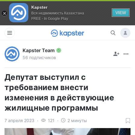
Kapster
VIEW
Вся недвижимость Казахстана
FREE - In Google Play
Kapster Team
56 подписчиков
Депутат выступил с
требованием внести
изменения в действующие
жилищные программы
7 апреля 2023
121
2 минуты