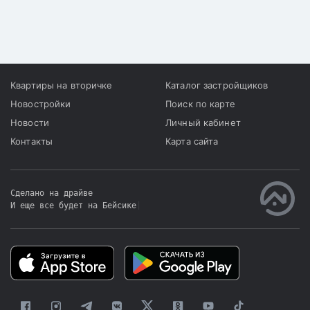
увеличив ее на 7 лет.
смотря на энтузиазм
строительного рынка о
продлении и смягчении
условий ипотечных
программ,
платежеспособность
Квартиры на вторичке
Каталог застройщиков
населения стремительно
Новостройки
Поиск по карте
падает.
Новости
Личный кабинет
Контакты
Карта сайта
Сделано на драйве
И еще все будет на Бейсике
|