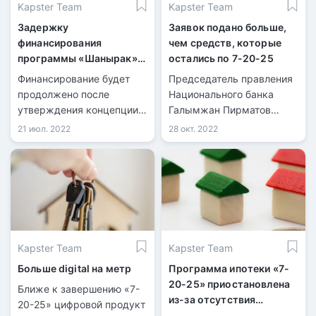
Kapster Team
Kapster Team
Задержку
Заявок подано больше,
финансирования
чем средств, которые
программы «Шанырак»
остались по 7-20-25
признали в Отбасы банке
Финансирование будет
Председатель правления
продолжено после
Национального банка
утверждения концепции
Галымжан Пирматов
жилищной политики в
ответил на вопрос о
21 июл. 2022
28 окт. 2022
Правительстве РК.
завершении ипотечной
Временно оформление
программы 7-20-25.
ипотечных кредитов будет
осуществляться из
возвратных средств,
передает корреспондент
МИА «Казинформ».
Kapster Team
Kapster Team
Больше digital на метр
Программа ипотеки «7-
20-25» приостановлена
Ближе к завершению «7-
из-за отсутствия
20-25» цифровой продукт
финансирования