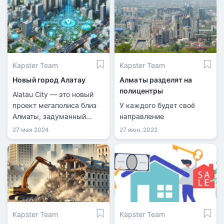
Kapster Team
Kapster Team
Новый город Алатау
Алматы разделят на
полицентры
Alatau City — это новый
проект мегаполиса близ
У каждого будет своё
Алматы, задуманный
направление
стать международным
27 мая 2024
27 июн. 2022
бизнес-хабом и
Сингапуром Центральной
Азии.
Kapster Team
Kapster Team