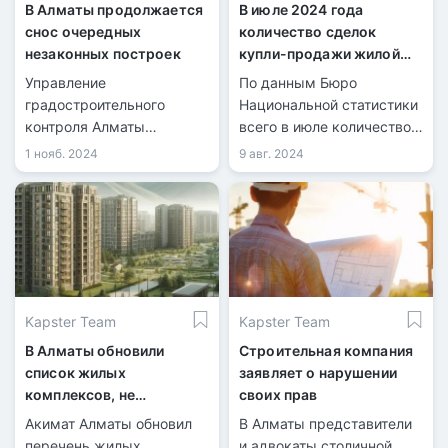
В Алматы продолжается
В июле 2024 года
снос очередных
количество сделок
незаконных построек
купли-продажи жилой
недвижимости
Управление
По данным Бюро
увеличилось на 21,7%
градостроительного
Национальной статистики
контроля Алматы
всего в июле количество
продолжает снос
зарегистрированных
1 нояб. 2024
9 авг. 2024
незаконных построек,
сделок купли-продажи
возведённых с
жилья составило 40 099,
нарушениями. Очередная
из них 9 126 по
проверка выявила
индивидуальным домам и
нарушения в
30 973 по квартирам в
строительстве объектов.
многоквартирных домах.
Kapster Team
Kapster Team
В Алматы обновили
Строительная компания
список жилых
заявляет о нарушении
комплексов, не
своих прав
рекомендованных для
Акимат Алматы обновил
В Алматы представители
покупки недвижимости
перечень жилых
и адвокаты столичной