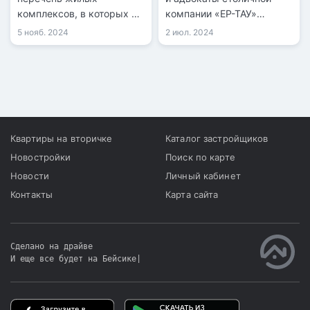
комплексов, в которых не
компании «ЕР-ТАУ»
рекомендуется
провели пресс-
5 нояб. 2024
2 июл. 2024
приобретать . На данный
конференцию, на которой
момент в списке числятся
сообщили о попытке
36 объектов.
рейдерского захвата.
Квартиры на вторичке
Каталог застройщиков
Новостройки
Поиск по карте
Новости
Личный кабинет
Контакты
Карта сайта
Сделано на драйве
И еще все будет на Бейсике
|