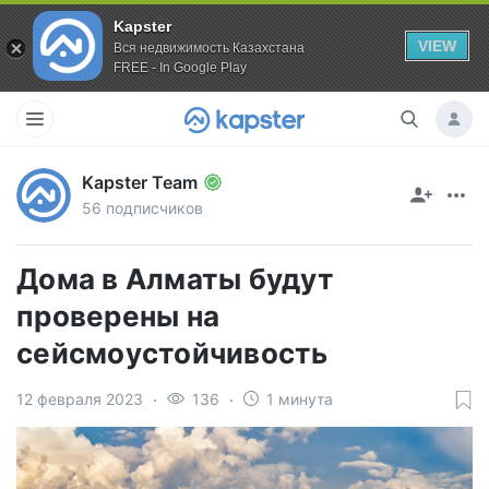
Kapster
VIEW
Вся недвижимость Казахстана
FREE - In Google Play
Kapster Team
56 подписчиков
Дома в Алматы будут
проверены на
сейсмоустойчивость
12 февраля 2023
136
1 минута