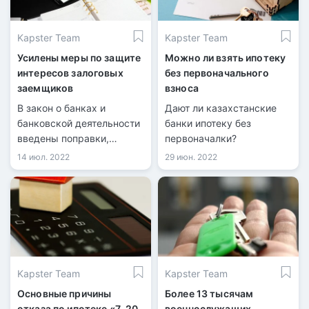
Kapster Team
Kapster Team
Усилены меры по защите
Можно ли взять ипотеку
интересов залоговых
без первоначального
заемщиков
взноса
В закон о банках и
Дают ли казахстанские
банковской деятельности
банки ипотеку без
введены поправки,
первоначалки?
касающиеся залоговых
14 июл. 2022
29 июн. 2022
заемщиков, передается
информационными
службами со ссылкой на
Агентство РК по
регулированию и
развитию финансового
рынка.
Kapster Team
Kapster Team
Основные причины
Более 13 тысячам
отказа по ипотеке «7-20-
военнослужащих