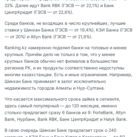
22%. Далее идут Bank RBK (ГЭСВ — от 22,1%) и Банк
ЦентрКредит (ГЭСВ — от 22,6%).
Среди банков, не входящих в число крупнейших, лучшие
ставки у Шинхан Банка (ГЭСВ — от 19,4%), КЗИ Банка (ГЭСВ
— от 20%) и Altyn Bank (ГЭСВ — от 21,6%).
Ranking.kz намеренно поделил банки на топовые и менее
крупные. Причём дело не только в том, что у менее
крупных банков обычно нет филиалов в большинстве
регионов РК, и их продукты соответственно недоступны
многим казахстанцам. Есть и иные ограничения. Например,
Шинхан Банк принимает в залог исключительно
недвижимость городов Алматы и Нур-Султана.
Что касается максимального срока займа в сегменте,
здесь самый популярный — до 120 месяцев, именно
столько предлагают сразу 6 банков из 9: ForteBank, Altyn
Bank, Нурбанк, Bank RBK, Банк ЦентрКредит и Halyk Bank.
В свою очередь Шинхан Банк предлагает срок о 240
месяцев, а КЗИ Банк и Банк Китая в Казахстане — до 60