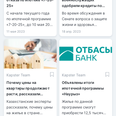
25»
одобрили кредиты по
программе “Жана
С начала текущего года
Во время обсуждения в
Баспана”
по ипотечной программе
Сенате вопроса о защите
«7-20-25», до 10 мая 2023
жизни и здоровья
года, банками было
военнослужащих
11 мая 2023
18 апр. 2023
выдано 2334 кредита на
сообщили, на каких
сумму 37,38 млрд тенге.
условиях в Отбасы Банке
предоставляются
кредиты для
военнослужащих.
Kapster Team
Kapster Team
Почему цены на
Объявлены итоги
квартиры продолжают
ипотечной программы
расти, рассказали
«Наурыз»
казахстанские эксперты
Казахстанские эксперты
Жилье по данной
рассказали, почему цены
программе смогут
на жилье в стране
приобрести 12,5 тысяч