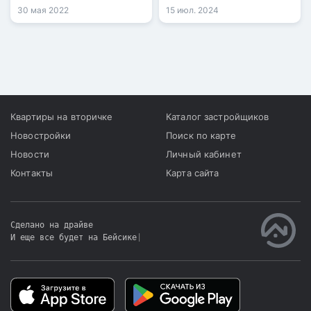
продолжают расти, при
казахстанцев.
30 мая 2022
15 июл. 2024
том что продажи квартир
значительно упали,
передает корреспондент
Tengrinews.kz.
Квартиры на вторичке
Каталог застройщиков
Новостройки
Поиск по карте
Новости
Личный кабинет
Контакты
Карта сайта
Сделано на драйве
И еще все будет на Бейсике
|