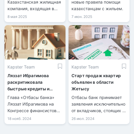
Казахстанская жилищная
новые правила помощи
компания, входящая в
казахстанцам с жильем.
состав холдинга
8 мая 2025
7 июн. 2025
«Байтерек», объявила о
запуске новой ипотечной
программы под
названием «Орда Аймақ».
Kapster Team
Kapster Team
Ляззат Ибрагимова
Старт продаж квартир
раскритиковала
объявлен в области
быстрые кредиты и
Жетысу
рассказала о
Глава «Отбасы банка»
Отбасы банк принимает
долгосрочных рисках
Ляззат Ибрагимова на
заявления исключительно
ипотеки
Конгрессе финансистов
от вкладчиков, стоящих в
Казахстана отметила, что
очереди на социальное
18 нояб. 2024
26 июл. 2024
стремительное
жилье.
оформление