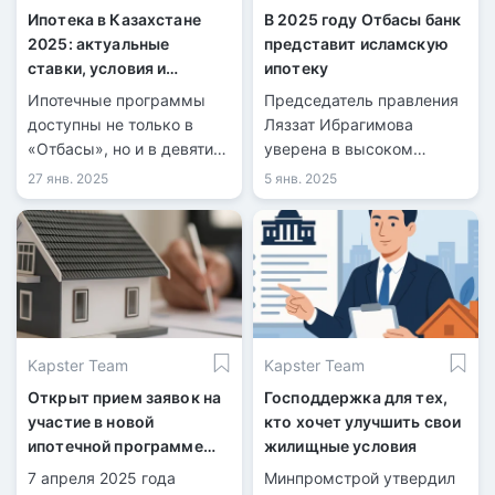
Ипотека в Казахстане
В 2025 году Отбасы банк
2025: актуальные
представит исламскую
ставки, условия и
ипотеку
топовые программы для
Ипотечные программы
Председатель правления
покупки жилья
доступны не только в
Ляззат Ибрагимова
«Отбасы», но и в девяти
уверена в высоком
других банках.
спросе на этот продукт в
27 янв. 2025
5 янв. 2025
Казахстане.
Kapster Team
Kapster Team
Открыт прием заявок на
Господдержка для тех,
участие в новой
кто хочет улучшить свои
ипотечной программе
жилищные условия
«Орда Аймақ»
7 апреля 2025 года
Минпромстрой утвердил