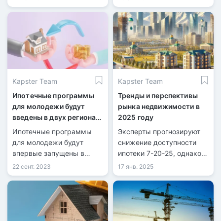
программы развития
основными критериями
сельских территорий,
выбора остаются
включая масштабное
качество строительства и
строительство жилья в
надежность застройщика.
сельской местности.
Kapster Team
Kapster Team
Ипотечные программы
Тренды и перспективы
для молодежи будут
рынка недвижимости в
введены в двух регионах
2025 году
Казахстана
Ипотечные программы
Эксперты прогнозируют
для молодежи будут
снижение доступности
впервые запущены в
ипотеки 7-20-25, однако
Павлодарской области
программы «Отау» и
22 сент. 2023
17 янв. 2025
(«Ертiс жастары») и
«Наурыз» могут стать ей
городе Аксу.
серьезной альтернативой.