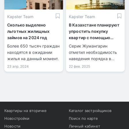
Kapster Team
Kapster Team
Сколько выделено
В Казахстане планируют
льготных жилищных
упростить покупку
займов на 2024 год
квартир с помощью
безналичного расчёта
Более 650 тысяч граждан
Серик Жумангарин
находятся в ожидании
отметил необходимость
жилья на данный момент.
наведения порядка в
строительной сфере.
23 апр. 2024
22 фев. 2025
Квартиры на вторичке
Каталог застройщиков
Новостройки
Поиск по карте
Новости
Личный кабинет