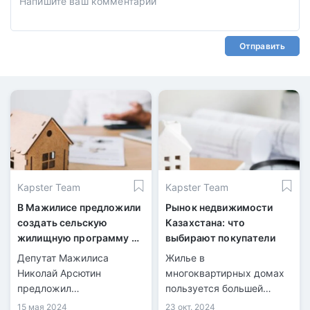
Отправить
Kapster Team
Kapster Team
В Мажилисе предложили
Рынок недвижимости
создать сельскую
Казахстана: что
жилищную программу до
выбирают покупатели
3% годовых
Депутат Мажилиса
Жилье в
Николай Арсютин
многоквартирных домах
предложил
пользуется большей
усовершенствовать
популярностью, а
15 мая 2024
23 окт. 2024