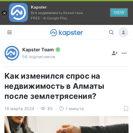
Kapster
VIEW
Вся недвижимость Казахстана
FREE - In Google Play
Kapster Team
56 подписчиков
Как изменился спрос на
недвижимость в Алматы
после землетрясения?
19 марта 2024
85
1 минута