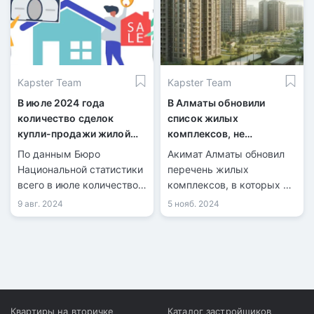
нарушениями. Очередная
проверка выявила
нарушения в
строительстве объектов.
Kapster Team
Kapster Team
В июле 2024 года
В Алматы обновили
количество сделок
список жилых
купли-продажи жилой
комплексов, не
недвижимости
рекомендованных для
По данным Бюро
Акимат Алматы обновил
увеличилось на 21,7%
покупки недвижимости
Национальной статистики
перечень жилых
всего в июле количество
комплексов, в которых не
зарегистрированных
рекомендуется
9 авг. 2024
5 нояб. 2024
сделок купли-продажи
приобретать . На данный
жилья составило 40 099,
момент в списке числятся
из них 9 126 по
36 объектов.
индивидуальным домам и
30 973 по квартирам в
многоквартирных домах.
Квартиры на вторичке
Каталог застройщиков