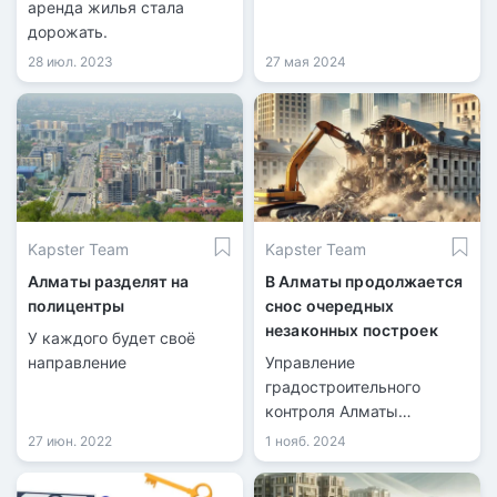
аренда жилья стала
стать международным
дорожать.
бизнес-хабом и
Сингапуром Центральной
28 июл. 2023
27 мая 2024
Азии.
Kapster Team
Kapster Team
Алматы разделят на
В Алматы продолжается
полицентры
снос очередных
незаконных построек
У каждого будет своё
направление
Управление
градостроительного
контроля Алматы
продолжает снос
27 июн. 2022
1 нояб. 2024
незаконных построек,
возведённых с