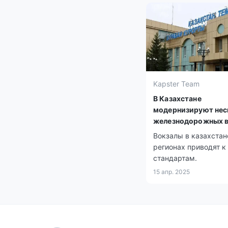
начнут функциониро
досуговых и 50 учеб
оздоровительных де
центров.
Kapster Team
В Казахстане
модернизируют нес
железнодорожных в
Вокзалы в казахстан
регионах приводят к
стандартам.
15 апр. 2025