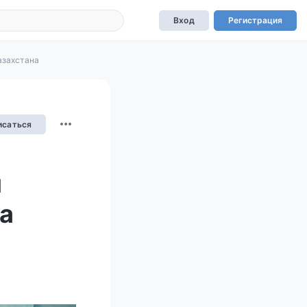
Вход
Регистрация
азахстана
исаться
я
а