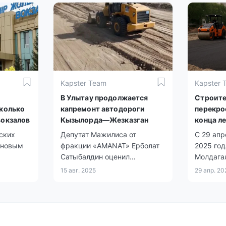
вать 100
но-
тских
Kapster Team
Kapster 
В Улытау продолжается
Строите
колько
капремонт автодороги
перекро
окзалов
Кызылорда—Жезказган
конца л
ских
Депутат Мажилиса от
С 29 апр
 новым
фракции «AMANAT» Ерболат
2025 год
Сатыбалдин оценил
Молдага
состояние автодороги
на время
15 авг. 2025
29 апр. 20
«Жезказган — Кызылорда».
движени
альтерн