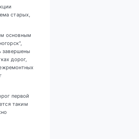
укции
ема старых,
ем основным
ногорск",
ть завершены
ках дорог,
межремонтных
г
орог первой
уется таким
жно