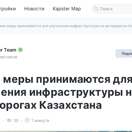
тройки
Новости
Kapster Map
кие меры принимаются для улучшения инфраструктуры на автодорогах К
er Team
Подп
писчиков
 меры принимаются дл
ения инфраструктуры н
орогах Казахстана
4
20
1 минута