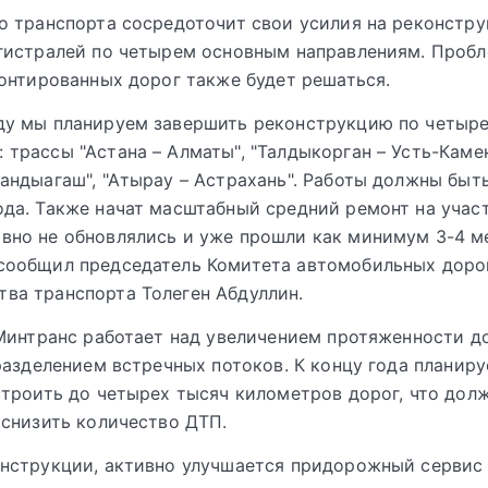
 транспорта сосредоточит свои усилия на реконстр
истралей по четырем основным направлениям. Пробл
онтированных дорог также будет решаться.
оду мы планируем завершить реконструкцию по четыр
 трассы "Астана – Алматы", "Талдыкорган – Усть-Каме
Кандыагаш", "Атырау – Астрахань". Работы должны бы
ода. Также начат масштабный средний ремонт на участ
авно не обновлялись и уже прошли как минимум 3-4 
 сообщил председатель Комитета автомобильных доро
ва транспорта Толеген Абдуллин.
Минтранс работает над увеличением протяженности д
разделением встречных потоков. К концу года планир
троить до четырех тысяч километров дорог, что дол
снизить количество ДТП.
нструкции, активно улучшается придорожный сервис