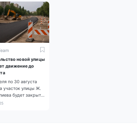
Team
льство новой улицы
ет движение до
ета
еля по 30 августа
а участок улицы Ж.
лиева будет закрыт
 строительства,
25
е перенаправят на
ативные маршруты.