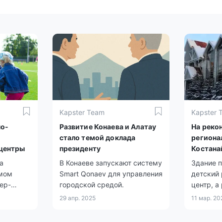
Kapster Team
Kapster 
но-
Развитие Конаева и Алатау
На реко
стало темой доклада
региона
 центры
президенту
Костана
выделят
а
В Конаеве запускают систему
Здание 
имом
Smart Qonaev для управления
детский
ер-
городской средой.
центр, а
планирую
29 апр. 2025
11 мар. 20
7 года во
месяца.
стана