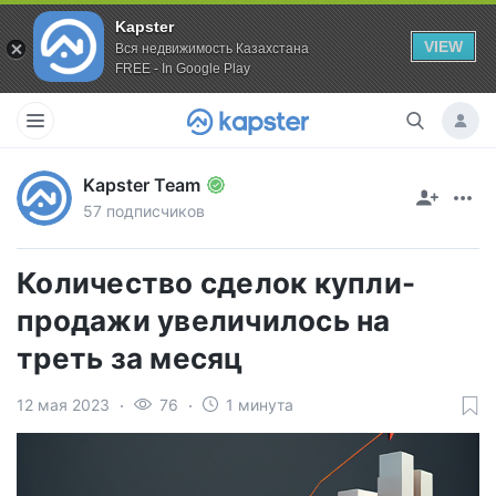
Kapster
VIEW
Вся недвижимость Казахстана
FREE - In Google Play
Kapster Team
57 подписчиков
Количество сделок купли-
продажи увеличилось на
треть за месяц
12 мая 2023
76
1 минута