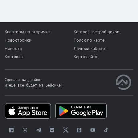
из них 7 668 по
жилья составило 31 713,
индивидуальным домам и
из них 6 068 по
23 403 по квартирам в
индивидуальным домам и
многоквартирных домах.
25 645 по квартирам в
многоквартирных домах.
Квартиры на вторичке
Каталог застройщиков
Новостройки
Поиск по карте
Новости
Личный кабинет
Контакты
Карта сайта
Сделано на драйве
И еще все будет на Бейсике
|