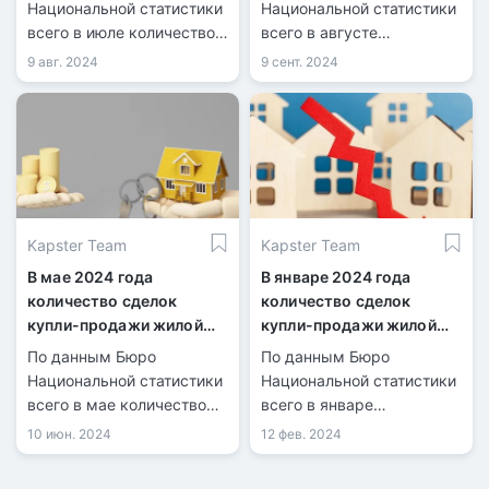
увеличилось на 21,7%
увеличилось на 1,8%
Национальной статистики
Национальной статистики
всего в июле количество
всего в августе
зарегистрированных
количество
9 авг. 2024
9 сент. 2024
сделок купли-продажи
зарегистрированных
жилья составило 40 099,
сделок купли-продажи
из них 9 126 по
жилья составило 40 832,
индивидуальным домам и
из них 8 981 по
30 973 по квартирам в
индивидуальным домам и
многоквартирных домах.
31 851 по квартирам в
многоквартирных домах.
Kapster Team
Kapster Team
В мае 2024 года
В январе 2024 года
количество сделок
количество сделок
купли-продажи жилой
купли-продажи жилой
недвижимости
недвижимости
По данным Бюро
По данным Бюро
увеличилось на 21,4%
уменьшилось на 16,1%
Национальной статистики
Национальной статистики
всего в мае количество
всего в январе
зарегистрированных
количество
10 июн. 2024
12 фев. 2024
сделок купли-продажи
зарегистрированных
жилья составило 31 071,
сделок купли-продажи