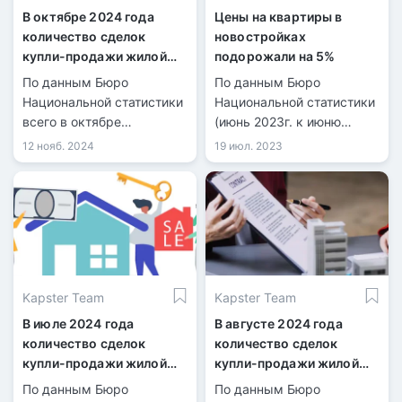
В октябре 2024 года
Цены на квартиры в
количество сделок
новостройках
купли-продажи жилой
подорожали на 5%
недвижимости
По данным Бюро
По данным Бюро
уменьшилось на 1%
Национальной статистики
Национальной статистики
всего в октябре
(июнь 2023г. к июню
количество
2022г.) квартиры на
12 нояб. 2024
19 июл. 2023
зарегистрированных
вторичном рынке
сделок купли-продажи
подорожали на 1,9%, на
жилья составило 39 143,
первичном – на 5%.
из них 8 690 по
индивидуальным домам и
30 453 по квартирам в
многоквартирных домах.
Kapster Team
Kapster Team
В июле 2024 года
В августе 2024 года
количество сделок
количество сделок
купли-продажи жилой
купли-продажи жилой
недвижимости
недвижимости
По данным Бюро
По данным Бюро