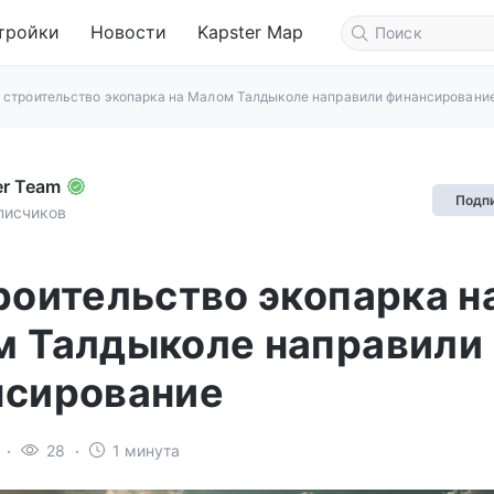
тройки
Новости
Kapster Map
 строительство экопарка на Малом Талдыколе направили финансировани
er Team
Подп
писчиков
роительство экопарка н
 Талдыколе направили
нсирование
28
1 минута