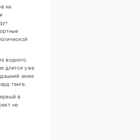
ов на
я
дут
фортные
логической
из водного
ле длится уже
огдашний аким
ард тенге.
первый в
оект не