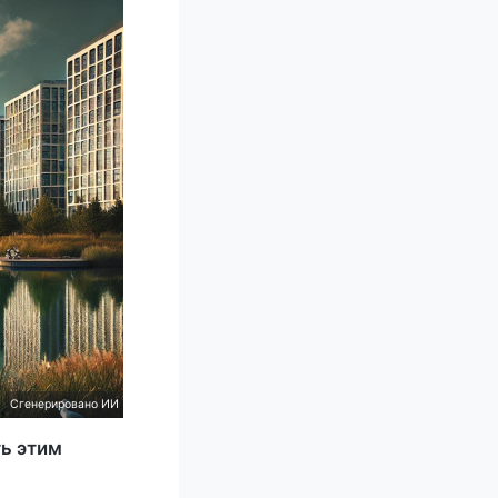
Сгенерировано ИИ
ь этим