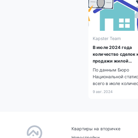
Kapster Team
В июле 2024 года
количество сделок 
продажи жилой
недвижимости увел
По данным Бюро
на 21,7%
Национальной стати
всего в июле количе
зарегистрированных
9 авг. 2024
купли-продажи жил
составило 40 099, из
126 по индивидуаль
домам и 30 973 по
квартирам в
Квартиры на вторичке
многоквартирных до
Новостройки