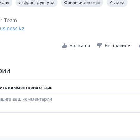
коль
инфраструктура
Финансирование
Астана
er Team
business.kz
Нравится
Не нравится
рии
ить комментарий отзыв