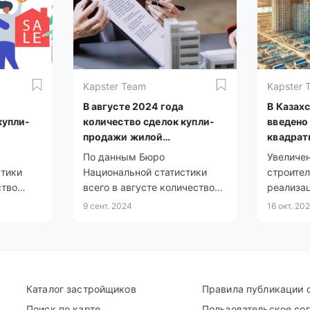
населени
Kapster Team
Kapster 
В августе 2024 года
В Казахс
купли-
количество сделок купли-
введено
продажи жилой
квадрат
ичилось
недвижимости увеличилось
По данным Бюро
Увеличе
на 1,8%
стики
Национальной статистики
строител
ство
всего в августе количество
реализа
 сделок
зарегистрированных сделок
государ
9 сент. 2024
16 окт. 20
ья
купли-продажи жилья
сфере ж
 них 9
составило 40 832, из них 8
инфраст
ным
981 по индивидуальным
домам и 31 851 по квартирам
в многоквартирных домах.
Каталог застройщиков
Правила публикации 
мах.
Поиск по карте
Пользовательское со