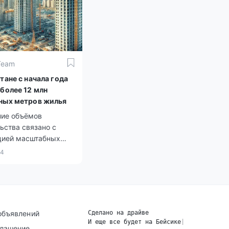
я.
Team
тане с начала года
 более 12 млн
ных метров жилья
ние объёмов
ьства связано с
цией масштабных
ственных программ в
24
илья и
руктуры.
объявлений
Сделано на драйве
И еще все будет на Бейсике
|
глашение