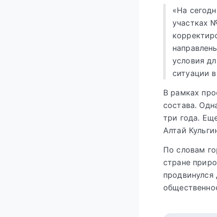
«На сегодн
участках №
корректиро
направлен
условия дл
ситуации в
В рамках про
состава. Одн
три года. Ещ
Алтай Кульги
По словам го
стране приро
продвинулся 
общественно