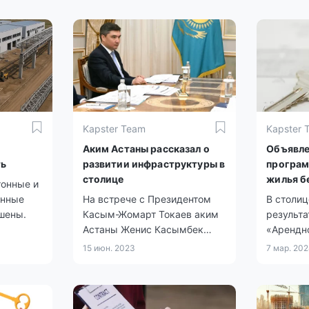
Kapster Team
Kapster 
Аким Астаны рассказал о
Объявле
ть
развитии инфраструктуры в
програм
столице
жилья б
онные и
онные
На встрече с Президентом
В столи
шены.
Касым-Жомарт Токаев аким
результ
Астаны Женис Касымбек
«Арендн
предоставил отчет о
выкупа»
15 июн. 2023
7 мар. 20
социально-экономическом и
семей, д
инфраструктурном развитии
остался 
столицы.
родителе
социаль