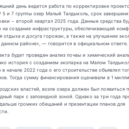
яшний день ведется работа по корректировке проект
 5 и 7 группы озер Малый Талдыколь, срок завершени
вки − второй квартал 2025 года. Данные средства бу
ы на создание инфраструктуры, обеспечивающей ком
я отдыха и досуга горожан, а также на улучшение эко
 данном районе», — говорится в официальном ответе.
екта будет проведен анализ почвы и химический анал
ако история с созданием экопарка на Малом Талдыко
е в начале 2022 года о его строительстве объявлял т
нов. Тогда сумму финансирования оценивали в 1 милли
родских властей, возле озера должен был появиться 
дный парк с заповедной зоной. Однако за три года пр
дальше громких обещаний и презентации планов для
сти.