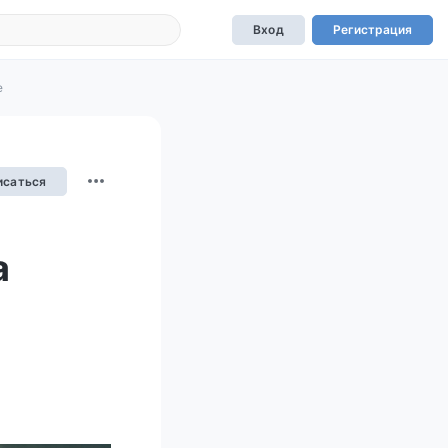
Вход
Регистрация
е
исаться
а