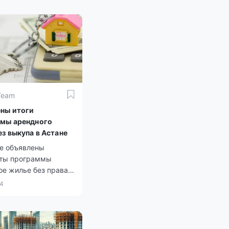
Team
ны итоги
мы арендного
ез выкупа в Астане
це объявлены
аты программы
ое жилье без права
 для многодетных
24
етей-сирот и тех, кто
без попечения
й, а также для
но уязвимых групп