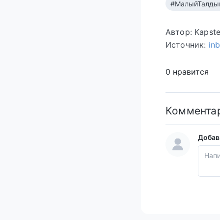
#МалыйТалды
Автор: Kapst
Источник:
in
0 нравится
Коммента
Добав