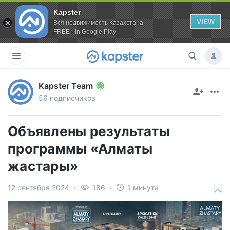
Kapster
VIEW
Вся недвижимость Казахстана
FREE - In Google Play
Kapster Team
56 подписчиков
Объявлены результаты
программы «Алматы
жастары»
12 сентября 2024
186
1 минута