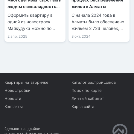
людям с инвалидностью
жилья в Алматы
предлагают жильё по
Оформить квартиру в
С начала 2024 года в
льготной ипотеке
одной из новостроек
Алматы было обеспечено
Майкудука можно по
жильем 2 726 человек,
одной из льготных
стоящих в очереди на
2 апр. 2025
8 окт. 2024
ипотечных программ АО
получение коммунального
«Отбасы Банк».
жилья, сообщает
управление развития
коммунальной
инфраструктуры города.
Квартиры на вторичке
Каталог застройщиков
Новостройки
Поиск по карте
Новости
Личный кабинет
Контакты
Карта сайта
Сделано на драйве