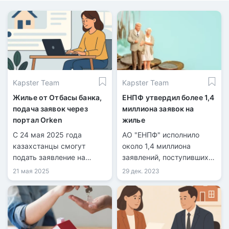
Kapster Team
Kapster Team
Жилье от Отбасы банка,
ЕНПФ утвердил более 1,4
подача заявок через
миллиона заявок на
портал Orken
жилье
С 24 мая 2025 года
АО "ЕНПФ" исполнило
казахстанцы смогут
около 1,4 миллиона
подать заявление на
заявлений, поступивших
постановку в очередь на
от более чем миллиона
21 мая 2025
29 дек. 2023
жилье.
граждан Казахстана, на
общую сумму более 3
триллионов тенге. Эти
средства были
направлены жителями на