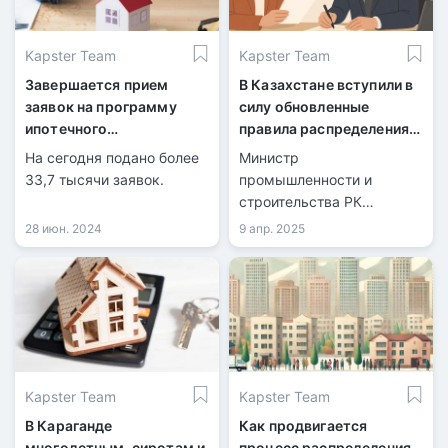
улучшение своих
жилищных условий
Kapster Team
Kapster Team
Завершается прием
В Казахстане вступили в
заявок на программу
силу обновленные
ипотечного
правила распределения
кредитования «Наурыз»
жилья из
На сегодня подано более
Министр
государственного фонда
33,7 тысячи заявок.
промышленности и
строительства РК
утвердил обновленные
28 июн. 2024
9 апр. 2025
правила предоставления
жилья из
государственного
жилищного фонда.
Kapster Team
Kapster Team
В Караганде
Как продвигается
многодетным, сиротам и
процесс распределения