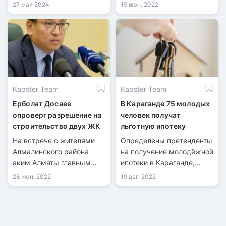
бизнес-хабом и
документы нужны и
27 мая 2024
15 июн. 2022
Сингапуром Центральной
какую роль в этом играет
Азии.
прописка по месту
жительства.
Kapster Team
Kapster Team
Ерболат Досаев
В Караганде 75 молодых
опроверг разрешение на
человек получат
строительство двух ЖК
льготную ипотеку
На встрече с жителями
Определены претенденты
Алмалинского района
на получение молодёжной
аким Алматы главным
ипотеки в Караганде,
образом обсуждал
передает
28 июн. 2022
19 авг. 2022
проблему точечной
информационная служба
застройки.
kn.kz со ссылкой на
акимат Карагандинской
области. Инициатором