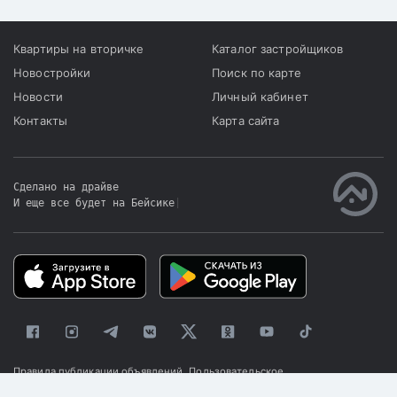
льготной программы для
работающей молодёжи
стал акимат области
Квартиры на вторичке
Каталог застройщиков
совместно с Отбасы
Новостройки
Поиск по карте
банком.
Новости
Личный кабинет
Контакты
Карта сайта
Сделано на драйве
И еще все будет на Бейсике
|
Правила публикации объявлений
Пользовательское
соглашение
Политика конфиденциальности