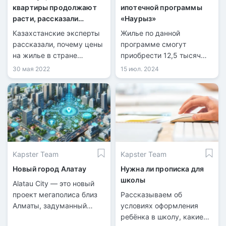
квартиры продолжают
ипотечной программы
расти, рассказали
«Наурыз»
казахстанские эксперты
Казахстанские эксперты
Жилье по данной
рассказали, почему цены
программе смогут
на жилье в стране
приобрести 12,5 тысяч
продолжают расти, при
казахстанцев.
30 мая 2022
15 июл. 2024
том что продажи квартир
значительно упали,
передает корреспондент
Tengrinews.kz.
Kapster Team
Kapster Team
Новый город Алатау
Нужна ли прописка для
школы
Alatau City — это новый
проект мегаполиса близ
Рассказываем об
Алматы, задуманный
условиях оформления
стать международным
ребёнка в школу, какие