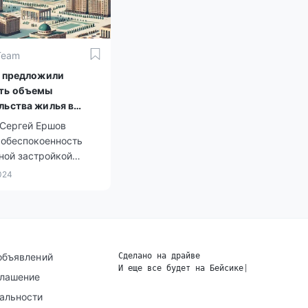
Team
е предложили
ть объемы
льства жилья в
 Сергей Ершов
 обеспокоенность
ной застройкой
комплексами в
024
подняв вопросы
оительного развития
.
объявлений
Сделано на драйве
И еще все будет на Бейсике
|
глашение
альности