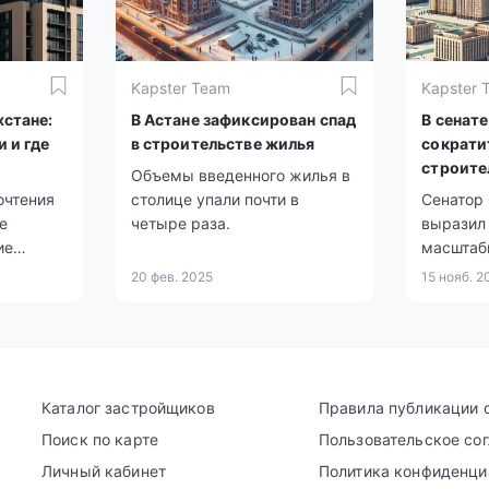
Kapster Team
Kapster 
хстане:
В Астане зафиксирован спад
В сенат
 и где
в строительстве жилья
сократи
строите
Объемы введенного жилья в
Астане
очтения
столице упали почти в
Сенатор
е
четыре раза.
выразил
ие
масштаб
фокусе
жилыми 
20 фев. 2025
15 нояб. 2
Астане, 
градостр
столицы
Каталог застройщиков
Правила публикации 
Поиск по карте
Пользовательское со
Личный кабинет
Политика конфиденци