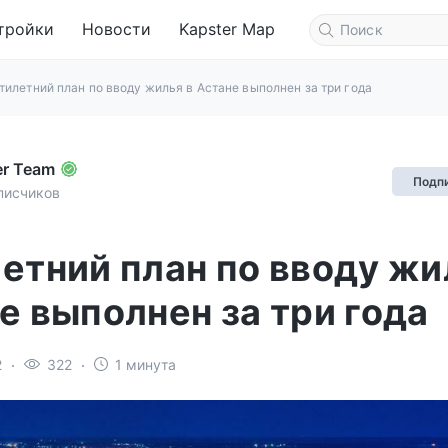
тройки
Новости
Kapster Map
тилетний план по вводу жилья в Астане выполнен за три года
er Team
Подп
писчиков
етний план по вводу жи
е выполнен за три года
2
322
1 минута