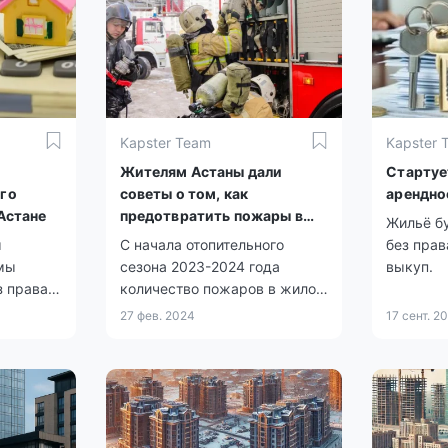
Kapster Team
Kapster 
Жителям Астаны дали
Стартуе
го
советы о том, как
арендно
 Астане
предотвратить пожары в
Жильё б
своем жилье
ы
С начала отопительного
без прав
мы
сезона 2023-2024 года
выкуп.
з права
количество пожаров в жилом
етных
секторе столицы
27 фев. 2024
17 сент. 2
 тех, кто
сократилось на 36%. Пик
ия
зарегистрированных случаев
для
приходится на зимний период
 групп
и обусловлен аномальными
морозами.