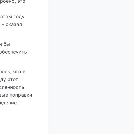
роено, это
 этом году
 – сказал
и бы
 обеспечить
ось, что в
оду этот
исленность
овые поправки
ждение.