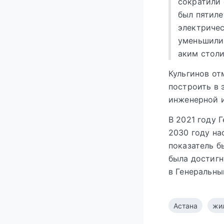
сократили 
был пятиле
электричес
уменьшили 
аким стол
Кульгинов от
построить в 
инженерной 
В 2021 году 
2030 году на
показатель б
была достигн
в Генеральны
Астана
жи