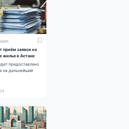
Team
т приём заявок на
е жилье в Астане
удет предоставлено
а на дальнейший
024