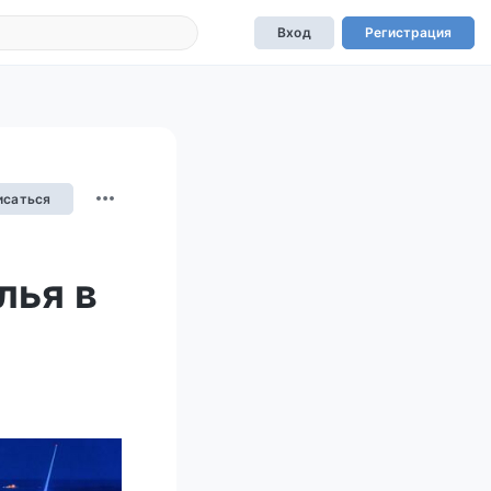
Вход
Регистрация
исаться
лья в