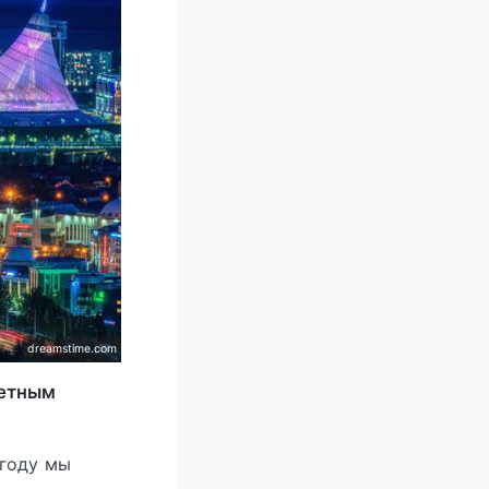
dreamstime.com
четным
 году мы