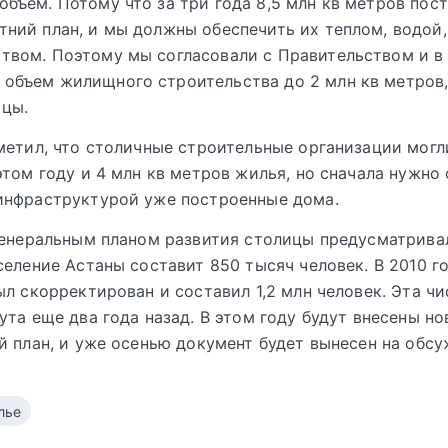
объем. Потому что за три года 8,5 млн кв метров пост
тний план, и мы должны обеспечить их теплом, водой,
твом. Поэтому мы согласовали с Правительством и в
объем жилищного строительства до 2 млн кв метров,
ицы.
метил, что столичные строительные организации могл
этом году и 4 млн кв метров жилья, но сначала нужно
инфраструктурой уже построенные дома.
Генеральным планом развития столицы предусматривал
селение Астаны составит 850 тысяч человек. В 2010 г
ыл скорректирован и составил 1,2 млн человек. Эта ч
ута еще два года назад. В этом году будут внесены н
й план, и уже осенью документ будет вынесен на обсу
лье