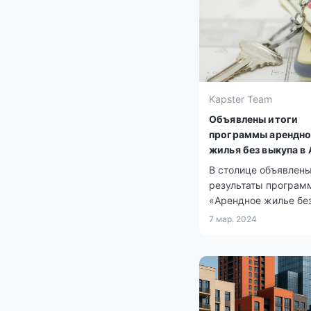
Kapster Team
Объявлены итоги
программы арендно
жилья без выкупа в
В столице объявлен
результаты програм
«Арендное жилье бе
выкупа» для многод
7 мар. 2024
семей, детей-сирот и
остался без попечен
родителей, а также 
социально уязвимых
населения.