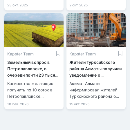
«Астана».
очередников.
23 окт. 2025
2 окт. 2025
Kapster Team
Kapster Team
Земельный вопрос в
Жители Турксибского
Петропавловске, в
района Алматы получили
очереди почти 23 тысячи
уведомление о
человек
предстоящем сносе
Количество желающих
Акимат Алматы
домов
получить по 10 соток в
информировал жителей
Петропавловске
Турксибского района о
приблизилось к 23
планируемом обновлении
18 фев. 2026
15 окт. 2025
тысячам.
жилого фонда.