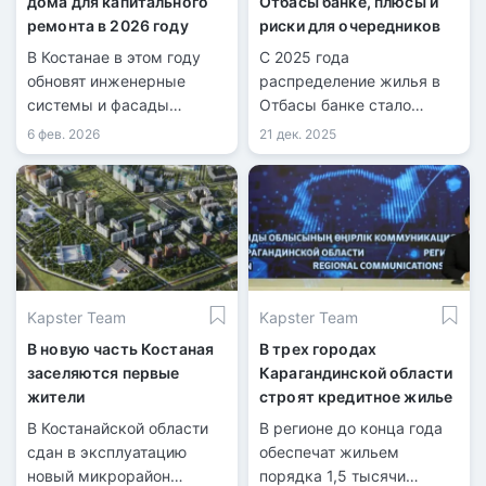
дома для капитального
Отбасы банке, плюсы и
ремонта в 2026 году
риски для очередников
В Костанае в этом году
С 2025 года
обновят инженерные
распределение жилья в
системы и фасады
Отбасы банке стало
многоквартирных домов.
централизованным.
6 фев. 2026
21 дек. 2025
Kapster Team
Kapster Team
В новую часть Костаная
В трех городах
заселяются первые
Карагандинской области
жители
строят кредитное жилье
В Костанайской области
В регионе до конца года
сдан в эксплуатацию
обеспечат жильем
новый микрорайон
порядка 1,5 тысячи