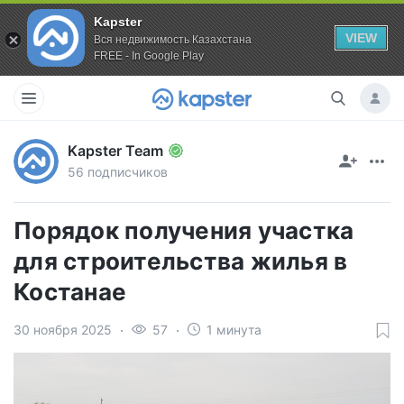
Kapster
VIEW
Вся недвижимость Казахстана
FREE - In Google Play
Kapster Team
56 подписчиков
Порядок получения участка
для строительства жилья в
Костанае
30 ноября 2025
57
1 минута