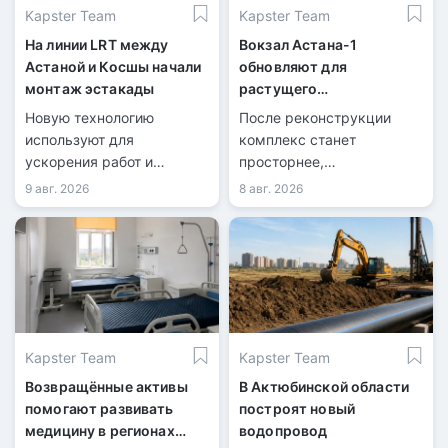
Kapster Team
Kapster Team
На линии LRT между
Вокзал Астана-1
Астаной и Косшы начали
обновляют для
монтаж эстакады
растущего
пассажиропотока
Новую технологию
После реконструкции
используют для
комплекс станет
ускорения работ и
просторнее,
сокращения перекрытий
технологичнее и
9 авг. 2026
8 авг. 2026
дорог.
доступнее.
Kapster Team
Kapster Team
Возвращённые активы
В Актюбинской области
помогают развивать
построят новый
медицину в регионах
водопровод