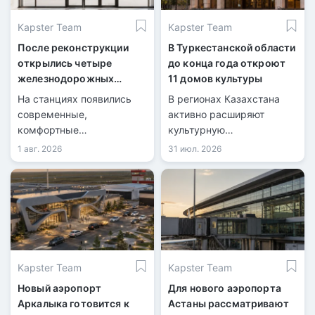
Kapster Team
Kapster Team
После реконструкции
В Туркестанской области
открылись четыре
до конца года откроют
железнодорожных
11 домов культуры
вокзала
На станциях появились
В регионах Казахстана
современные,
активно расширяют
комфортные
культурную
пространства для
инфраструктуру.
1 авг. 2026
31 июл. 2026
пассажиров.
Kapster Team
Kapster Team
Новый аэропорт
Для нового аэропорта
Аркалыка готовится к
Астаны рассматривают