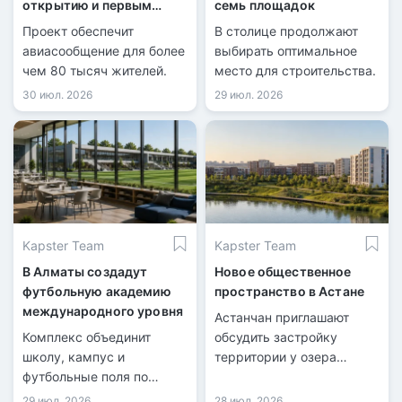
открытию и первым
семь площадок
рейсам
Проект обеспечит
В столице продолжают
авиасообщение для более
выбирать оптимальное
чем 80 тысяч жителей.
место для строительства.
30 июл. 2026
29 июл. 2026
Kapster Team
Kapster Team
В Алматы создадут
Новое общественное
футбольную академию
пространство в Астане
международного уровня
Астанчан приглашают
Комплекс объединит
обсудить застройку
школу, кампус и
территории у озера
футбольные поля по
Майбалык.
стандартам FIFA.
29 июл. 2026
28 июл. 2026