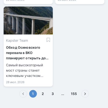
Kapster Team
Обход Осиновского
перевала в ВКО
планируют открыть до
конца 2026 года
Самый высокогорный
мост страны станет
ключевым участком
новой трассы.
28 июл. 2026
(текущая)
1
2
3
...
155