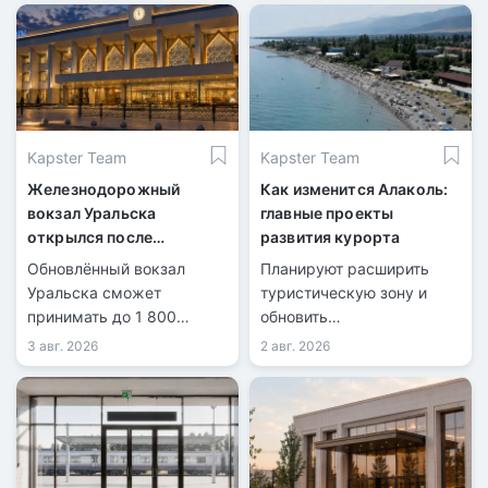
Kapster Team
Kapster Team
Железнодорожный
Как изменится Алаколь:
вокзал Уральска
главные проекты
открылся после
развития курорта
масштабной
Обновлённый вокзал
Планируют расширить
реконструкции
Уральска сможет
туристическую зону и
принимать до 1 800
обновить
пассажиров в сутки.
инфраструктуру.
3 авг. 2026
2 авг. 2026