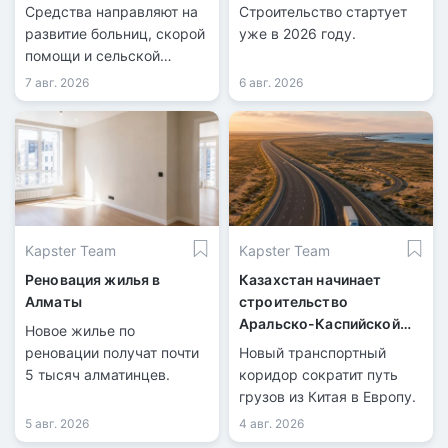
Казахстана
Средства направляют на
Строительство стартует
развитие больниц, скорой
уже в 2026 году.
помощи и сельской
медицины.
7 авг. 2026
6 авг. 2026
Kapster Team
Kapster Team
Реновация жилья в
Казахстан начинает
Алматы
строительство
Аральско-Каспийской
Новое жилье по
магистрали
реновации получат почти
Новый транспортный
5 тысяч алматинцев.
коридор сократит путь
грузов из Китая в Европу.
5 авг. 2026
4 авг. 2026