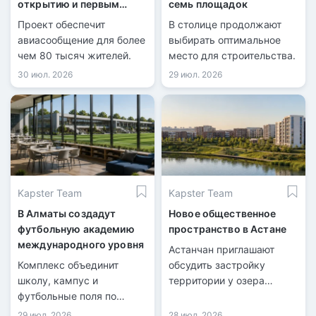
открытию и первым
семь площадок
рейсам
Проект обеспечит
В столице продолжают
авиасообщение для более
выбирать оптимальное
чем 80 тысяч жителей.
место для строительства.
30 июл. 2026
29 июл. 2026
Kapster Team
Kapster Team
В Алматы создадут
Новое общественное
футбольную академию
пространство в Астане
международного уровня
Астанчан приглашают
Комплекс объединит
обсудить застройку
школу, кампус и
территории у озера
футбольные поля по
Майбалык.
стандартам FIFA.
29 июл. 2026
28 июл. 2026