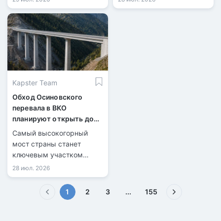
Kapster Team
Обход Осиновского
перевала в ВКО
планируют открыть до
конца 2026 года
Самый высокогорный
мост страны станет
ключевым участком
новой трассы.
28 июл. 2026
(текущая)
1
2
3
...
155