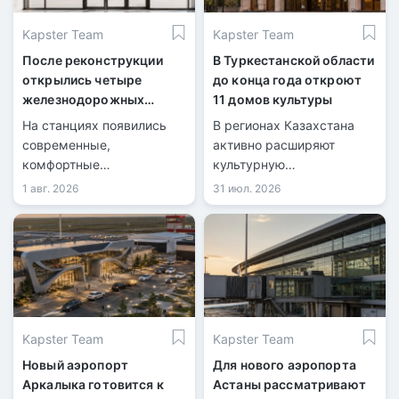
Kapster Team
Kapster Team
После реконструкции
В Туркестанской области
открылись четыре
до конца года откроют
железнодорожных
11 домов культуры
вокзала
На станциях появились
В регионах Казахстана
современные,
активно расширяют
комфортные
культурную
пространства для
инфраструктуру.
1 авг. 2026
31 июл. 2026
пассажиров.
Kapster Team
Kapster Team
Новый аэропорт
Для нового аэропорта
Аркалыка готовится к
Астаны рассматривают