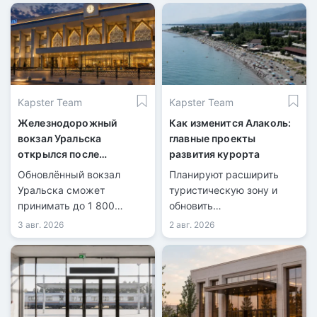
Kapster Team
Kapster Team
Железнодорожный
Как изменится Алаколь:
вокзал Уральска
главные проекты
открылся после
развития курорта
масштабной
Обновлённый вокзал
Планируют расширить
реконструкции
Уральска сможет
туристическую зону и
принимать до 1 800
обновить
пассажиров в сутки.
инфраструктуру.
3 авг. 2026
2 авг. 2026