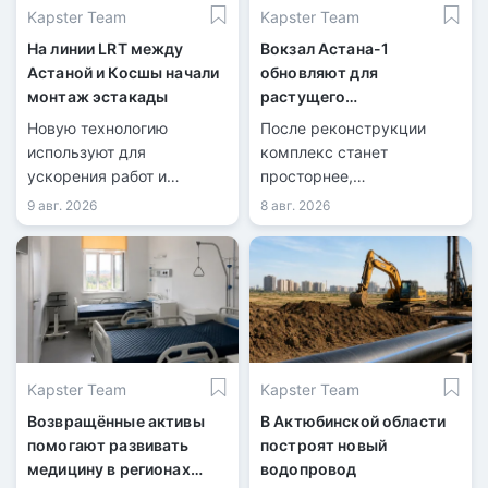
Kapster Team
Kapster Team
На линии LRT между
Вокзал Астана-1
Астаной и Косшы начали
обновляют для
монтаж эстакады
растущего
пассажиропотока
Новую технологию
После реконструкции
используют для
комплекс станет
ускорения работ и
просторнее,
сокращения перекрытий
технологичнее и
9 авг. 2026
8 авг. 2026
дорог.
доступнее.
Kapster Team
Kapster Team
Возвращённые активы
В Актюбинской области
помогают развивать
построят новый
медицину в регионах
водопровод