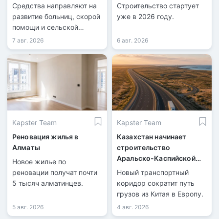
Казахстана
Средства направляют на
Строительство стартует
развитие больниц, скорой
уже в 2026 году.
помощи и сельской
медицины.
7 авг. 2026
6 авг. 2026
Kapster Team
Kapster Team
Реновация жилья в
Казахстан начинает
Алматы
строительство
Аральско-Каспийской
Новое жилье по
магистрали
реновации получат почти
Новый транспортный
5 тысяч алматинцев.
коридор сократит путь
грузов из Китая в Европу.
5 авг. 2026
4 авг. 2026