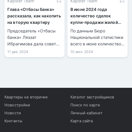
Kapster Team
Kapster Team
Глава «Отбасы банка»
В июне 2024 года
рассказала, как накопить
количество сделок
на вторую квартиру
купли-продажи жилой
недвижимости
Председатель «Отбасы
По данным Бюро
увеличилось на 6%
банка» Ляззат
Национальной статистики
Ибрагимова дала советы
всего в июне количество
по покупке второго
зарегистрированных
11 дек. 2024
10 июл. 2024
жилья.
сделок купли-продажи
жилья составило 32 943,
из них 8 058 по
индивидуальным домам и
24 885 по квартирам в
многоквартирных домах.
Квартиры на вторичке
Каталог застройщиков
Новостройки
Поиск по карте
Новости
Личный кабинет
Контакты
Карта сайта