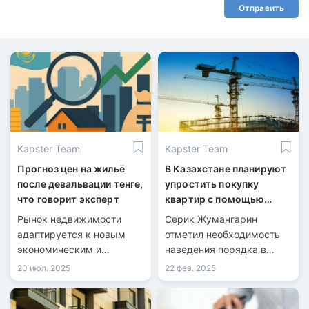
Отправить
Kapster Team
Kapster Team
Прогноз цен на жильё
В Казахстане планируют
после девальвации тенге,
упростить покупку
что говорит эксперт
квартир с помощью
безналичного расчёта
Рынок недвижимости
Серик Жумангарин
адаптируется к новым
отметил необходимость
экономическим и
наведения порядка в
регуляторным реалиям.
строительной сфере.
20 июл. 2025
22 фев. 2025