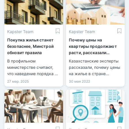
Kapster Team
Kapster Team
Покупка жилья станет
Почему цены на
безопаснее, Минстрой
квартиры продолжают
обновит правила
расти, рассказали
казахстанские эксперты
В профильном
Казахстанские эксперты
министерстве считают,
рассказали, почему цены
что наведение порядка на
на жилье в стране
рынке жилья поможет
продолжают расти, при
27 мар. 2025
30 мая 2022
вывести строительный
том что продажи квартир
сектор из тени и повысить
значительно упали,
его прозрачность.
передает корреспондент
Tengrinews.kz.