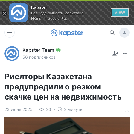
Kapster
VIEW
Вся недвижимость Казахстана
FREE - In Google Play
Kapster Team
56 подписчиков
Риелторы Казахстана
предупредили о резком
скачке цен на недвижимость
23 июня 2025
26
2 минуты