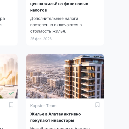
цен на жильё на фоне новых
налогов
тра
Дополнительные налоги
и
постепенно включаются в
стоимость жилья.
25 фев. 2026
Kapster Team
Жилье в Алатау активно
покупают инвесторы
ты
Новый город рядом с Алматы