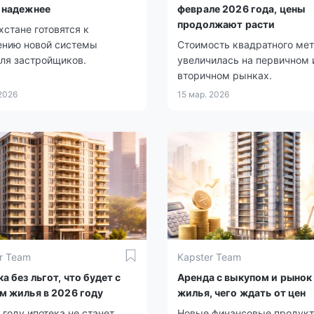
 надежнее
феврале 2026 года, цены
продолжают расти
хстане готовятся к
ению новой системы
Стоимость квадратного ме
ля застройщиков.
увеличилась на первичном 
вторичном рынках.
 2026
15 мар. 2026
r Team
Kapster Team
а без льгот, что будет с
Аренда с выкупом и рынок
м жилья в 2026 году
жилья, чего ждать от цен
 году ипотека не станет
Новые финансовые продук