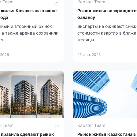
r Team
Kapster Team
 жилья Казахстана в июне
Рынок жилья возвращаетс
года
балансу
чный и вторичный рынок
Эксперты не ожидают сниж
 а также аренда сохранили
стоимости квартир в ближ
ен.
месяцы.
 2026
25 июн. 2026
r Team
Kapster Team
 правила сделают рынок
Рынок жилья Казахстана в