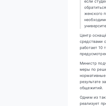
если студе
обратиться
женского п
необходимо
университ
Центр оснащ
средствами с
работает 10 
предусмотрен
Министр подч
меры по реше
нормативные 
результате з
общежитий.
Одним из так
реализует п