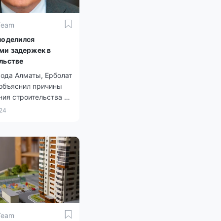
Team
поделился
ми задержек в
льстве
ода Алматы, Ерболат
 объяснил причины
ия строительства и
ния нового жилья.
024
Team