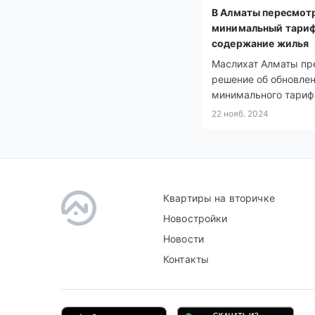
В Алматы пересмот
минимальный тариф
содержание жилья
Маслихат Алматы пр
решение об обновле
минимального тариф
управление и содер
22 нояб. 2024
жилья в 2025 году
Квартиры на вторичке
Новостройки
Новости
Контакты