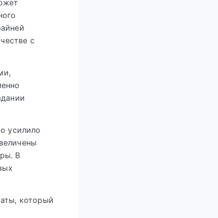
может
ного
райней
честве с
ми,
менно
здании
но усилило
увеличены
ры. В
вых
маты, который