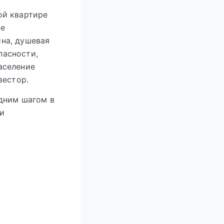
ой квартире
се
ина, душевая
пасности,
аселение
вестор.
одним шагом в
и