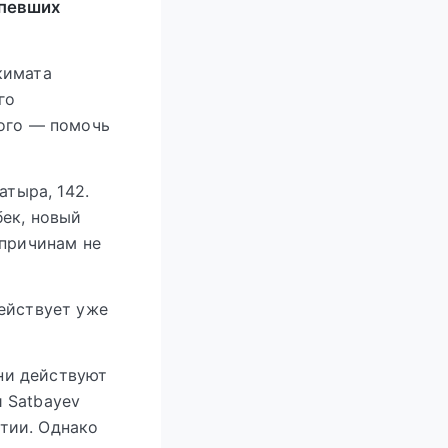
спевших
кимата
го
рого — помочь
атыра, 142.
бек, новый
 причинам не
ействует уже
ни действуют
и Satbayev
тии. Однако