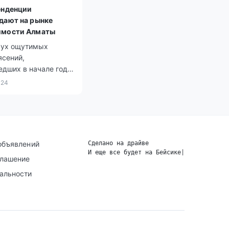
енденции
дают на рынке
имости Алматы
вух ощутимых
ясений,
едших в начале года
, квартиры на
024
 этажах жилых
чали терять в цене,
на жилье на нижних
начительно возрос.
объявлений
Сделано на драйве
И еще все будет на Бейсике
|
глашение
альности