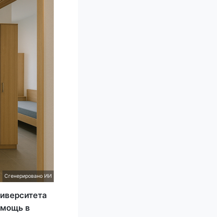
Сгенерировано ИИ
ниверситета
омощь в