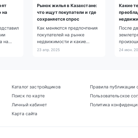
рят
Рынок жилья в Казахстане:
Какие т
 на
что ищут покупатели и где
преобла
сохраняется спрос
недвиж
едставил
Как меняются предпочтения
После д
нии
покупателей на рынке
землетр
а на
недвижимости и какие
произош
жание
районы остаются в фокусе
в городе
23 апр. 2025
24 июн. 2
спроса.
верхних
домов на
а спрос 
этажах з
Каталог застройщиков
Правила публикации 
Поиск по карте
Пользовательское со
Личный кабинет
Политика конфиденци
Карта сайта