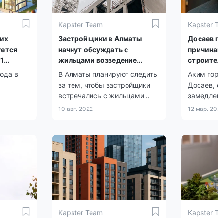
Kapster Team
Kapster 
ких
Застройщики в Алматы
Досаев 
уется
начнут обсуждать с
причина
 1
жильцами возведение
строите
будущих ЖК
года в
В Алматы планируют следить
Аким гор
за тем, чтобы застройщики
Досаев,
встречались с жильцами
замедлен
итий,
ближайших домов перед тем,
сокраще
10 авг. 2022
12 мар. 2
0 койко-
как возводить здания.
Kapster Team
Kapster 