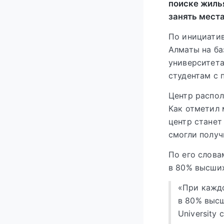
поиске жилья
занять места
По инициатив
Алматы на ба
университета
студентам с 
Центр распол
Как отметил 
центр станет
смогли получ
По его слова
в 80% высших
«При каждо
в 80% высш
University