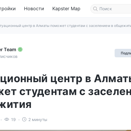
тройки
Новости
Kapster Map
туационный центр в Алматы поможет студентам с заселением в общежит
er Team
Подп
писчиков
ционный центр в Алмат
ет студентам с заселе
жития
19
2 минуты