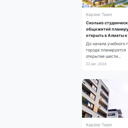
Kapster Team
Сколько студенчес
общежитий планир
открыть в Алматы к
сентября
До начала учебного 
городе планируется
открытие шести
студенческих общеж
22 авг. 2024
рассчитанных на 192
мест.
Kapster Team