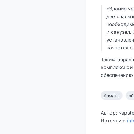
«Здание че
две спальн
необходимо
и санузел.
установлен
начнется с
Таким образо
комплексной 
обеспечению
Алматы
об
Автор: Kapst
Источник:
in