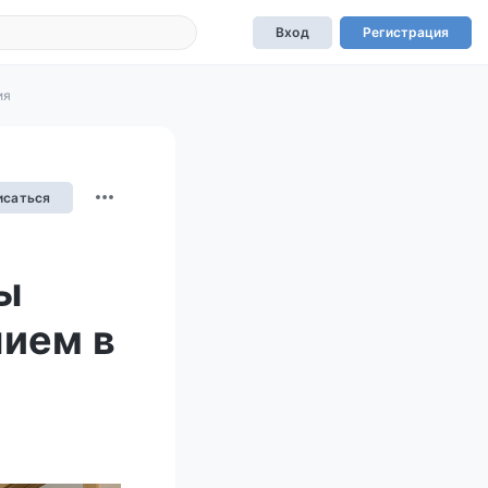
Вход
Регистрация
ия
исаться
ы
нием в