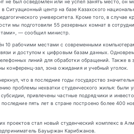
нт не был осведомлен или не успел занять место, он 
 в Ситуационный центр на базе Казахского националь
едагогического университета. Кроме того, в случае к
сти мы подготовили 55 резервных комнат в сотрудни
етами», — сообщил министр.
ён 10 рабочими местами с современными компьютера
вязи и доступом к цифровым базам данных. Одновре
телефонных линий для обработки обращений. Также в 
ы конференц-зал, зона ожидания и учебный уголок.
еркнул, что в последние годы государство значитель
нию проблемы нехватки студенческого жилья: были 
субсидии, привлечены частные подрядчики и инвесто
а последние пять лет в стране построено более 400 но
их проектов стал новый студенческий комплекс в Ал
редприниматель Бауыржан Карибжанов.