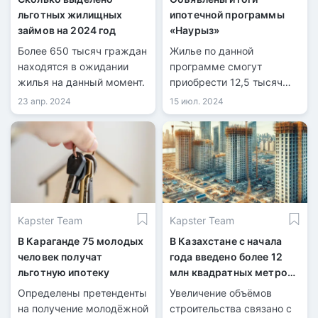
льготных жилищных
ипотечной программы
займов на 2024 год
«Наурыз»
Более 650 тысяч граждан
Жилье по данной
находятся в ожидании
программе смогут
жилья на данный момент.
приобрести 12,5 тысяч
казахстанцев.
23 апр. 2024
15 июл. 2024
Kapster Team
Kapster Team
В Караганде 75 молодых
В Казахстане с начала
человек получат
года введено более 12
льготную ипотеку
млн квадратных метров
жилья
Определены претенденты
Увеличение объёмов
на получение молодёжной
строительства связано с