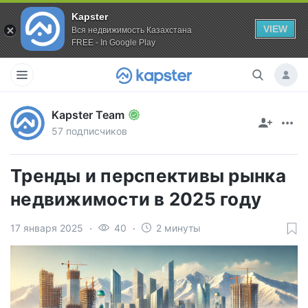
Kapster
VIEW
Вся недвижимость Казахстана
FREE - In Google Play
Kapster Team
57 подписчиков
Тренды и перспективы рынка
недвижимости в 2025 году
17 января 2025
40
2 минуты