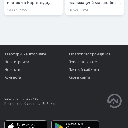
ипотеки в Караганде,
реализацией масштабных
передает
государственных
19 авг. 2022
16 окт. 2024
информационная служба
программ в сфере жилья
kn.kz со ссылкой на
и инфраструктуры.
акимат Карагандинской
области. Инициатором
льготной программы для
работающей молодёжи
стал акимат области
Квартиры на вторичке
Каталог застройщиков
совместно с Отбасы
Новостройки
Поиск по карте
банком.
Новости
Личный кабинет
Контакты
Карта сайта
Сделано на драйве
И еще все будет на Бейсике
|