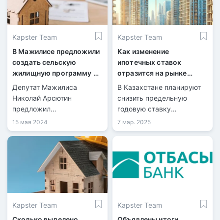
Kapster Team
Kapster Team
В Мажилисе предложили
Как изменение
создать сельскую
ипотечных ставок
жилищную программу до
отразится на рынке
3% годовых
недвижимости
Депутат Мажилиса
В Казахстане планируют
Казахстана
Николай Арсютин
снизить предельную
предложил
годовую ставку
усовершенствовать
вознаграждения по
15 мая 2024
7 мар. 2025
программы развития
ипотеке с 25% до 20%,
сельских территорий,
чтобы сделать жилье
включая масштабное
доступнее и поддержать
строительство жилья в
рынок недвижимости.
сельской местности.
Kapster Team
Kapster Team
Сколько выделено
Объявлены итоги