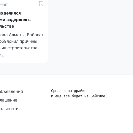
Team
поделился
ми задержек в
льстве
ода Алматы, Ерболат
 объяснил причины
ия строительства и
ния нового жилья.
024
объявлений
Сделано на драйве
И еще все будет на Бейсике
|
глашение
альности