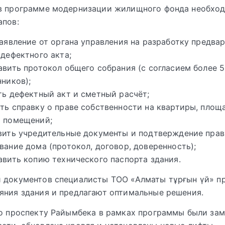
 в программе модернизации жилищного фонда необхо
апов:
заявление от органа управления на разработку предва
дефектного акта;
авить протокол общего собрания (с согласием более 
ников);
ть дефектный акт и сметный расчёт;
ть справку о праве собственности на квартиры, площ
 помещений;
вить учредительные документы и подтверждение прав
ание дома (протокол, договор, доверенность);
авить копию технического паспорта здания.
 документов специалисты ТОО «Алматы тұрғын үй» п
яния здания и предлагают оптимальные решения.
по проспекту Райымбека в рамках программы были за