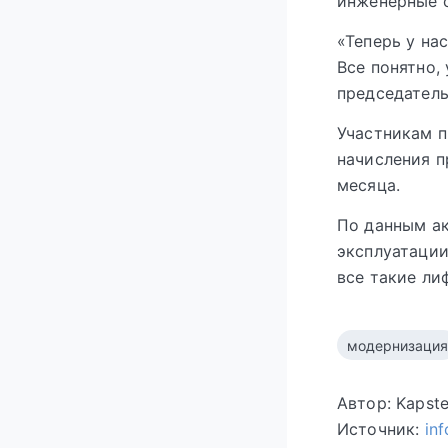
инженерные с
«Теперь у нас
Все понятно,
председатель
Участникам п
начисления п
месяца.
По данным ак
эксплуатации
все такие ли
модернизация
Автор: Kapst
Источник:
in