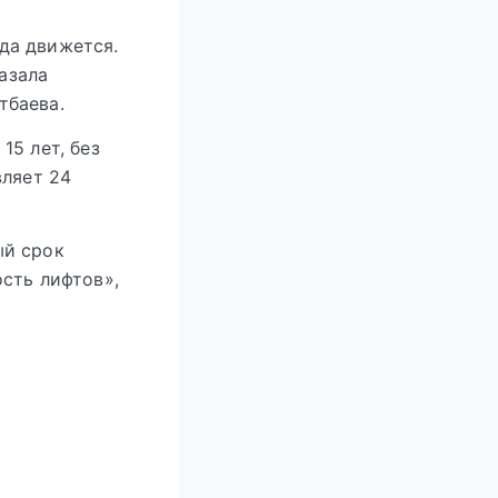
уда движется.
казала
тбаева.
15 лет, без
вляет 24
ый срок
сть лифтов»,