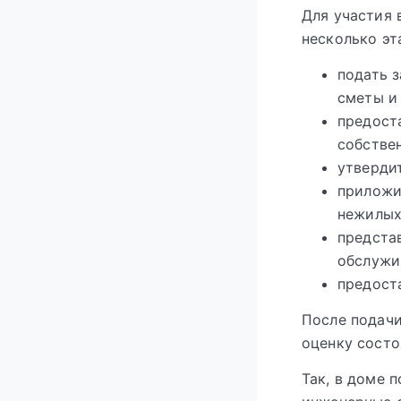
Для участия
несколько эт
подать 
сметы и 
предост
собствен
утверди
приложи
нежилых
предста
обслужив
предост
После подачи
оценку состо
Так, в доме 