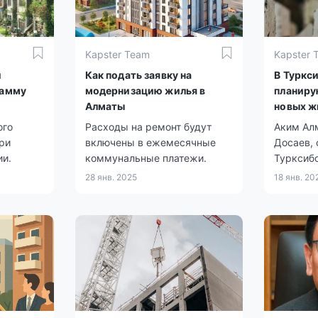
Kapster Team
Kapster 
и
Как подать заявку на
В Туркс
рамму
модернизацию жилья в
планиру
Алматы
новых ж
програм
ого
Расходы на ремонт будут
Аким Ал
жилья
ри
включены в ежемесячные
Досаев, 
ии.
коммунальные платежи.
Турксиб
Алматы 
28 янв. 2025
18 янв. 20
процесс
старых з
информа
представ
встречи
жителям