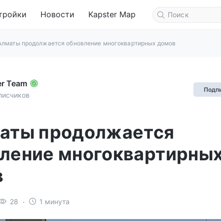
тройки
Новости
Kapster Map
Алматы продолжается обновление многоквартирных домов
er Team
Подп
писчиков
аты продолжается
ление многоквартирны
в
28
1 минута