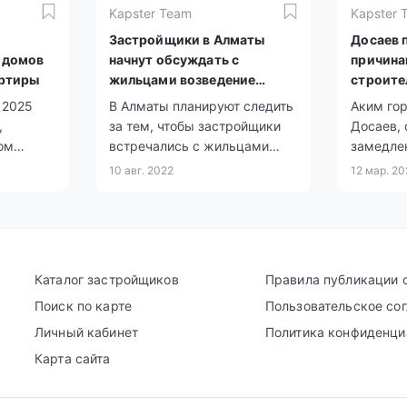
Kapster Team
Kapster 
0
Застройщики в Алматы
Досаев 
 домов
начнут обсуждать с
причина
артиры
жильцами возведение
строите
будущих ЖК
 2025
В Алматы планируют следить
Аким гор
,
за тем, чтобы застройщики
Досаев,
ом
встречались с жильцами
замедлен
лены в
ближайших домов перед тем,
сокраще
10 авг. 2022
12 мар. 2
ные
как возводить здания.
ржке
в.
Каталог застройщиков
Правила публикации 
Поиск по карте
Пользовательское со
Личный кабинет
Политика конфиденци
Карта сайта