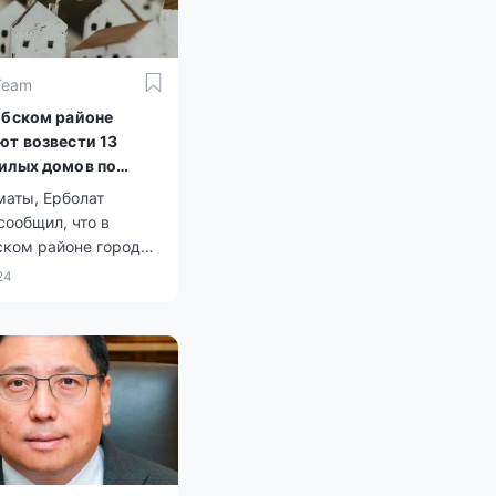
Team
ибском районе
ют возвести 13
илых домов по
ме реновации
маты, Ерболат
сообщил, что в
ском районе города
продолжается
24
 реновации 586
даний из 1247. Эта
ция была
лена им в ходе
 с местными
и.