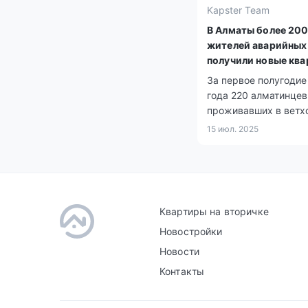
Kapster Team
В Алматы более 20
жителей аварийных
получили новые кв
За первое полугодие
года 220 алматинцев
проживавших в ветх
жилье, были пересе
15 июл. 2025
новые благоустроен
квартиры при подде
акимата и инвесторо
Квартиры на вторичке
Новостройки
Новости
Контакты