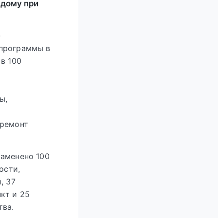
 дому при
-
 программы в
в 100
ы,
 ремонт
заменено 100
ости,
, 37
кт и 25
тва.