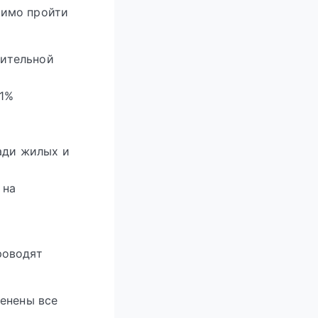
димо пройти
рительной
51%
ади жилых и
 на
роводят
менены все