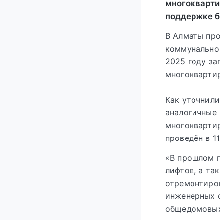
многокварти
поддержке б
В Алматы пр
коммунальной
2025 году за
многокварти
Как уточнили
аналогичные 
многоквартир
проведён в 1
«В прошлом г
лифтов, а та
отремонтиров
инженерных с
общедомовых 