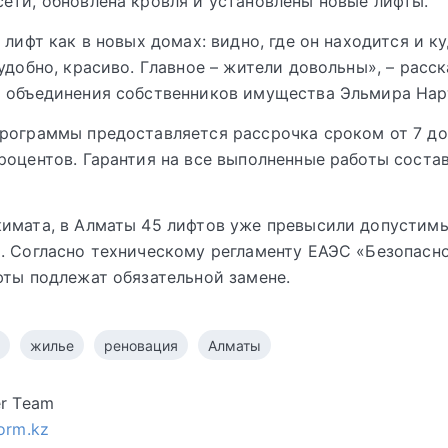
ети, обновлена кровля и установлены новые лифты.
 лифт как в новых домах: видно, где он находится и к
 удобно, красиво. Главное – жители довольны», – расс
 объединения собственников имущества Эльмира Нар
рограммы предоставляется рассрочка сроком от 7 до 
роцентов. Гарантия на все выполненные работы соста
имата, в Алматы 45 лифтов уже превысили допустим
. Согласно техническому регламенту ЕАЭС «Безопасно
фты подлежат обязательной замене.
жилье
реновация
Алматы
er Team
form.kz