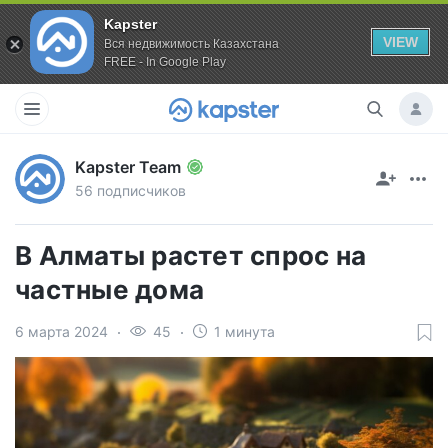
Kapster
VIEW
Вся недвижимость Казахстана
FREE - In Google Play
Kapster Team
56 подписчиков
В Алматы растет спрос на
частные дома
6 марта 2024
45
1 минута