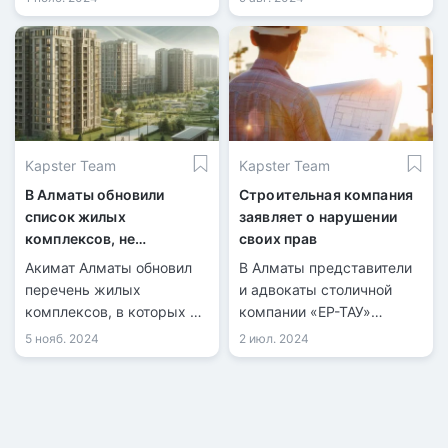
незаконных построек,
сделок купли-продажи
возведённых с
жилья составило 40 099,
нарушениями. Очередная
из них 9 126 по
проверка выявила
индивидуальным домам и
нарушения в
30 973 по квартирам в
строительстве объектов.
многоквартирных домах.
Kapster Team
Kapster Team
В Алматы обновили
Строительная компания
список жилых
заявляет о нарушении
комплексов, не
своих прав
рекомендованных для
Акимат Алматы обновил
В Алматы представители
покупки недвижимости
перечень жилых
и адвокаты столичной
комплексов, в которых не
компании «ЕР-ТАУ»
рекомендуется
провели пресс-
5 нояб. 2024
2 июл. 2024
приобретать . На данный
конференцию, на которой
момент в списке числятся
сообщили о попытке
36 объектов.
рейдерского захвата.