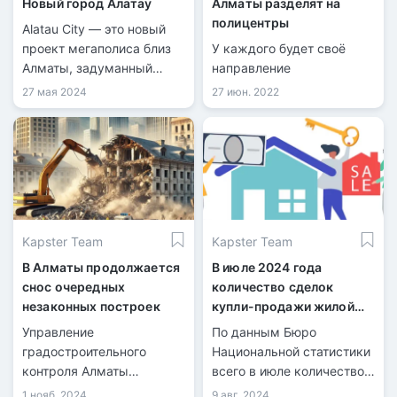
Новый город Алатау
Алматы разделят на
полицентры
Alatau City — это новый
проект мегаполиса близ
У каждого будет своё
Алматы, задуманный
направление
стать международным
27 мая 2024
27 июн. 2022
бизнес-хабом и
Сингапуром Центральной
Азии.
Kapster Team
Kapster Team
В Алматы продолжается
В июле 2024 года
снос очередных
количество сделок
незаконных построек
купли-продажи жилой
недвижимости
Управление
По данным Бюро
увеличилось на 21,7%
градостроительного
Национальной статистики
контроля Алматы
всего в июле количество
продолжает снос
зарегистрированных
1 нояб. 2024
9 авг. 2024